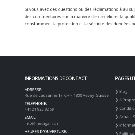
Si vous avez des questions ou des réclamations à au su
des commentaires sur la manière d’en améliorer la qual
constamment la protection et la sécurité des données p
INFORMATIONS DE CONTACT
PAGES UT
ADRESSE:
❯ Blog
Rue de Lausanne 17. CH – 1800 Vevey, Suisse
❯ À Propo
TÉLÉPHONE:
❯ Conditi
+41 21 923 82 69
❯ Achats 
EMAIL:
info@medigam.ch
❯ Informat
HEURES D'OUVERTURE:
❯ Politiqu