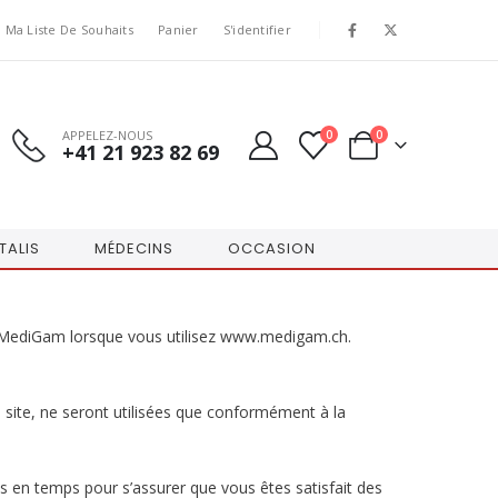
Ma Liste De Souhaits
Panier
S'identifier
APPELEZ-NOUS
0
0
+41 21 923 82 69
TALIS
MÉDECINS
OCCASION
 à MediGam lorsque vous utilisez www.medigam.ch.
e site, ne seront utilisées que conformément à la
 en temps pour s’assurer que vous êtes satisfait des