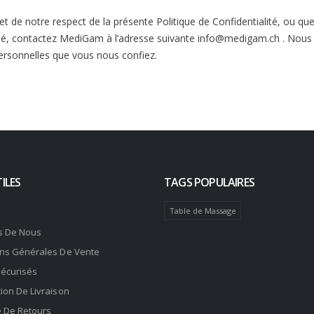
jet de notre respect de la présente Politique de Confidentialité, ou
ité, contactez MediGam à l’adresse suivante info@medigam.ch . Nous
ersonnelles que vous nous confiez.
ILES
TAGS POPULAIRES
Table de Massage
s De Nous
ons Générales De Vente
Sécurisés
ion De Livraison
e De Retours