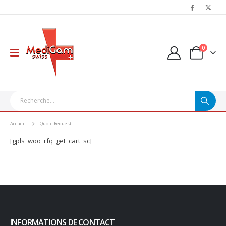
0
Accueil
Quote Request
[gpls_woo_rfq_get_cart_sc]
INFORMATIONS DE CONTACT