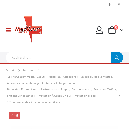
0
Accueil
Boutique
Hygiène Consommable
,
Beauté
,
Médecins
,
Accessoires
,
Draps Housses Serviettes
,
Accessoire Table Massage
,
Protection À Usage Unique
,
Protection Têtière Pour Un Environnement Propre
,
Consommables
,
Protection Têtière
,
Hygiène Consommable
,
Protection À Usage Unique
,
Protection Têtière
50 X Housse Jetable Pour Coussin De Têtière
-14%