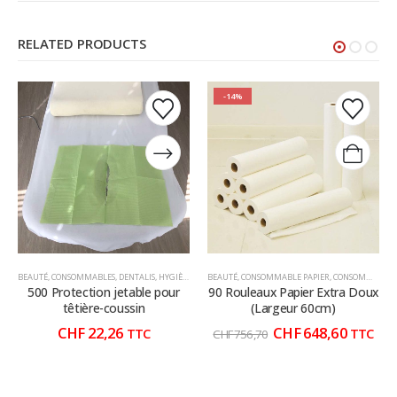
RELATED PRODUCTS
Ce
Ce
-14%
produit
produit
a
a
plusieurs
plusieurs
variations.
variations.
Les
Les
options
options
peuvent
peuvent
être
être
choisies
choisies
BEAUTÉ
,
CONSOMMABLES
,
DENTALIS
,
HYGIÈNE CONSOMMABLE
BEAUTÉ
,
CONSOMMABLE PAPIER
,
HYGIÈNE CONSOMMABLE
,
CONSOMMABLE ROULEAUX
,
MÉDECIN
sur
sur
500 Protection jetable pour
90 Rouleaux Papier Extra Doux
la
la
têtière-coussin
(Largeur 60cm)
page
page
Le
Le
CHF
22,26
CHF
648,60
TTC
TTC
CHF
756,70
du
du
prix
prix
initial
actuel
produit
produit
était :
est :
CHF 756,70.
CHF 648