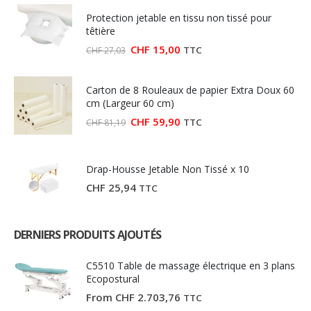
Protection jetable en tissu non tissé pour
têtière
Le
Le
CHF
15,00
TTC
CHF
27,03
prix
prix
initial
actuel
était :
est :
Carton de 8 Rouleaux de papier Extra Doux 60
CHF 27,03.
CHF 15,00.
cm (Largeur 60 cm)
Le
Le
CHF
59,90
TTC
CHF
81,19
prix
prix
initial
actuel
était :
est :
CHF 81,19.
CHF 59,90.
Drap-Housse Jetable Non Tissé x 10
CHF
25,94
TTC
DERNIERS PRODUITS AJOUTÉS
C5510 Table de massage électrique en 3 plans
Ecopostural
From
CHF
2.703,76
TTC