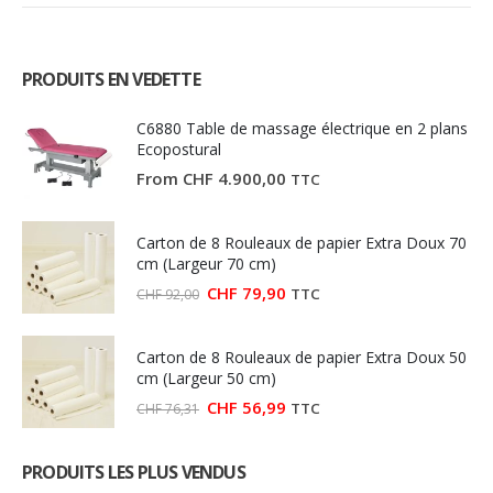
PRODUITS EN VEDETTE
C6880 Table de massage électrique en 2 plans
Ecopostural
From
CHF
4.900,00
TTC
Carton de 8 Rouleaux de papier Extra Doux 70
cm (Largeur 70 cm)
Le
Le
CHF
79,90
TTC
CHF
92,00
prix
prix
initial
actuel
était :
est :
Carton de 8 Rouleaux de papier Extra Doux 50
CHF 92,00.
CHF 79,90.
cm (Largeur 50 cm)
Le
Le
CHF
56,99
TTC
CHF
76,31
prix
prix
initial
actuel
était :
est :
PRODUITS LES PLUS VENDUS
CHF 76,31.
CHF 56,99.