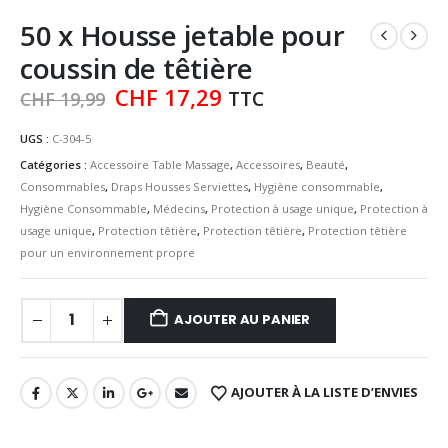
50 x Housse jetable pour
coussin de têtière
Le
Le
CHF
17,29
TTC
CHF
19,99
prix
prix
initial
actuel
UGS :
C-304-5
était :
est :
Catégories :
Accessoire Table Massage
,
Accessoires
,
Beauté
,
CHF 19,99.
CHF 17,29.
Consommables
,
Draps Housses Serviettes
,
Hygiène consommable
,
Hygiène Consommable
,
Médecins
,
Protection à usage unique
,
Protection à
usage unique
,
Protection têtière
,
Protection têtière
,
Protection têtière
pour un environnement propre
AJOUTER AU PANIER
AJOUTER À LA LISTE D’ENVIES