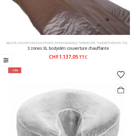
BEAUTÉ
,
COUVERTURE CHAUFFANTE
,
PHYSIO-MASSAGE
,
THERMO-SPA
,
THERMOTHÉRAPIE
,
THERMOTHÉRAPIE CHAUD / FROID
3 zones XL bodyslim couverture chauffante
CHF
1.137,05
TTC
-14%