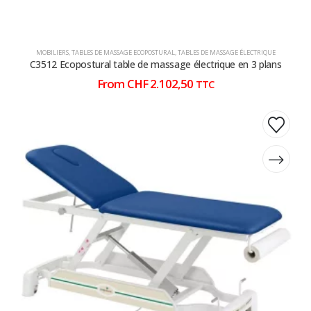
MOBILIERS
,
TABLES DE MASSAGE ECOPOSTURAL
,
TABLES DE MASSAGE ÉLECTRIQUE
C3512 Ecopostural table de massage électrique en 3 plans
From
CHF
2.102,50
TTC
Ce
Ce
produit
produit
a
a
plusieurs
plusieurs
variations.
variations.
Les
Les
options
options
peuvent
peuvent
être
être
choisies
choisies
sur
sur
la
la
page
page
du
du