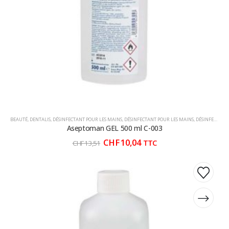
BEAUTÉ
,
DENTALIS
,
DÉSINFECTANT POUR LES MAINS
,
DÉSINFECTANT POUR LES MAINS
,
DÉSINFECTANT POUR LES MAINS
Aseptoman GEL 500 ml C-003
Le
Le
CHF
10,04
TTC
CHF
13,51
prix
prix
initial
actuel
Ce
Ce
était :
est :
produit
produit
CHF 13,51.
CHF 10,04.
a
a
plusieurs
plusieurs
variations.
variations.
Les
Les