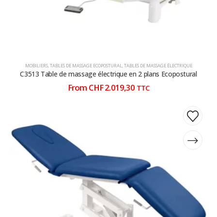
produit
produit
MOBILIERS
,
TABLES DE MASSAGE ECOPOSTURAL
,
TABLES DE MASSAGE ÉLECTRIQUE
C3513 Table de massage électrique en 2 plans Ecopostural
From
CHF
2.019,30
TTC
Ce
Ce
produit
produit
a
a
plusieurs
plusieurs
variations.
variations.
Les
Les
options
options
peuvent
peuvent
être
être
choisies
choisies
sur
sur