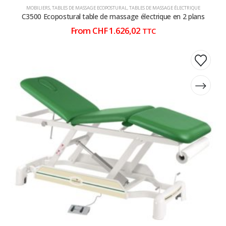
MOBILIERS
,
TABLES DE MASSAGE ECOPOSTURAL
,
TABLES DE MASSAGE ÉLECTRIQUE
C3500 Ecopostural table de massage électrique en 2 plans
From
CHF
1.626,02
TTC
Ce
Ce
produit
produit
a
a
plusieurs
plusieurs
variations.
variations.
Les
Les
options
options
peuvent
peuvent
être
être
choisies
choisies
sur
sur
la
la
page
page
du
du
produit
produit