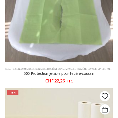
être
être
choisies
choisies
sur
sur
la
la
page
page
du
du
produit
produit
BEAUTÉ
,
CONSOMMABLES
,
DENTALIS
,
HYGIÈNE CONSOMMABLE
,
HYGIÈNE CONSOMMABLE
,
MÉDECINS
500 Protection jetable pour têtière-coussin
CHF
22,26
TTC
-15%