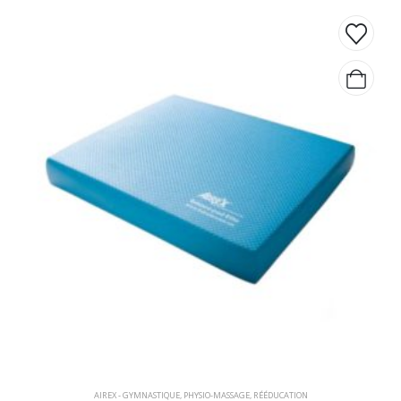
initial
actuel
était :
est :
CHF 756,70.
CHF 648,60.
AIREX - GYMNASTIQUE
,
PHYSIO-MASSAGE
,
RÉÉDUCATION