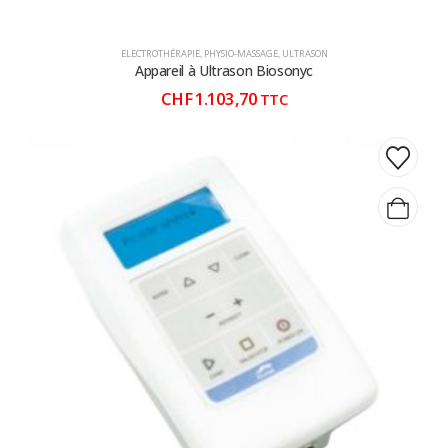
ELECTROTHÉRAPIE
,
PHYSIO-MASSAGE
,
ULTRASON
Appareil à Ultrason Biosonyc
CHF
1.103,70
TTC