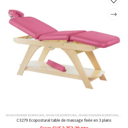
produit
produit
a
a
plusieurs
plusieurs
variations.
variations.
Les
Les
options
options
peuvent
peuvent
être
être
choisies
choisies
sur
sur
la
la
page
page
du
du
produit
produit
DIVAN D'EXAMEN ECOPOSTURAL
,
DIVAN FIXE ECOPOSTURAL
,
DIVANS D'EXAMEN ECOPOSTURAL
,
DIVAN
C3279 Ecopostural table de massage fixée en 3 plans