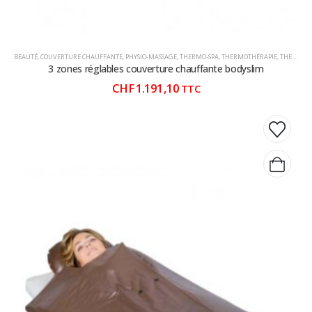
BEAUTÉ
,
COUVERTURE CHAUFFANTE
,
PHYSIO-MASSAGE
,
THERMO-SPA
,
THERMOTHÉRAPIE
,
THERMOTHÉRAPIE CHAUD / FROID
3 zones réglables couverture chauffante bodyslim
CHF
1.191,10
TTC