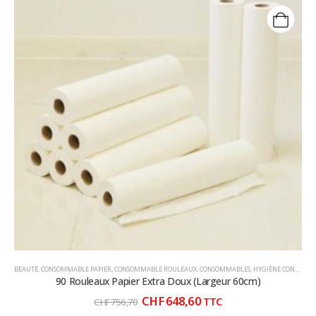
BEAUTÉ
,
CONSOMMABLE PAPIER
,
CONSOMMABLE ROULEAUX
,
CONSOMMABLES
,
HYGIÈNE CONSOMMABLE
90 Rouleaux Papier Extra Doux (Largeur 60cm)
Le
Le
CHF
648,60
TTC
CHF
756,70
prix
prix