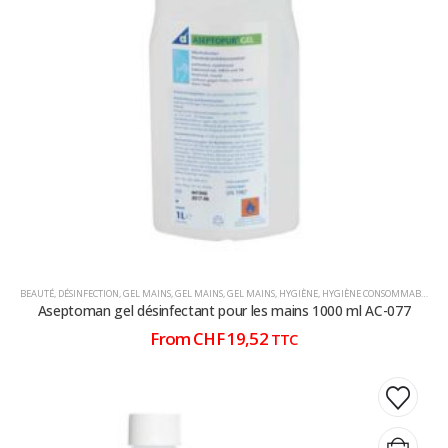
options
options
peuvent
peuvent
être
être
choisies
choisies
sur
sur
la
la
page
page
du
du
produit
produit
BEAUTÉ
,
DÉSINFECTION
,
GEL MAINS
,
GEL MAINS
,
GEL MAINS
,
HYGIÈNE
,
HYGIÈNE CONSOMMABLE
,
HY
Aseptoman gel désinfectant pour les mains 1000 ml AC-077
From
CHF
19,52
TTC