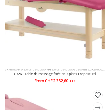
peuvent
peuvent
être
être
choisies
choisies
sur
sur
la
la
page
page
du
du
produit
produit
DIVAN D'EXAMEN ECOPOSTURAL
,
DIVAN FIXE ECOPOSTURAL
,
DIVANS D'EXAMEN ECOPOSTURAL
,
DIVAN
C3269 Table de massage fixée en 3 plans Ecopostural
From
CHF
2.352,60
TTC
Ce
Ce
produit
produit
a
a
plusieurs
plusieurs