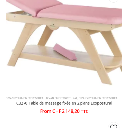
variations.
variations.
Les
Les
options
options
peuvent
peuvent
être
être
choisies
choisies
sur
sur
la
la
page
page
du
du
produit
produit
DIVAN D'EXAMEN ECOPOSTURAL
,
DIVAN FIXE ECOPOSTURAL
,
DIVANS D'EXAMEN ECOPOSTURAL
,
DIVAN
C3270 Table de massage fixée en 2 plans Ecopostural
From
CHF
2.148,20
TTC
Ce
Ce