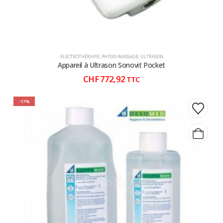
ELECTROTHÉRAPIE
,
PHYSIO-MASSAGE
,
ULTRASON
Appareil à Ultrason Sonovit Pocket
CHF
772,92
TTC
-17%