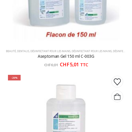
BEAUTÉ
,
DENTALIS
,
DÉSINFECTANT POUR LES MAINS
,
DÉSINFECTANT POUR LES MAINS
,
DÉSINFECTANT POUR LES MAINS
Aseptoman Gel 150 ml C-003G
Le
Le
CHF
5,01
TTC
CHF
6,01
prix
prix
initial
actuel
était :
est :
-26%
CHF 6,01.
CHF 5,01.