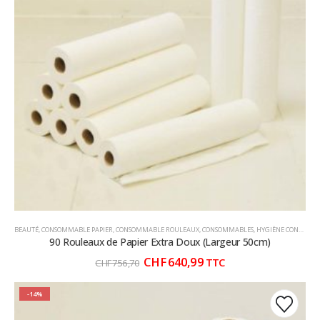
BEAUTÉ
,
CONSOMMABLE PAPIER
,
CONSOMMABLE ROULEAUX
,
CONSOMMABLES
,
HYGIÈNE CONSOMMABLE
90 Rouleaux de Papier Extra Doux (Largeur 50cm)
Le
Le
CHF
640,99
TTC
CHF
756,70
prix
prix
initial
actuel
était :
est :
-14%
CHF 756,70.
CHF 640,99.