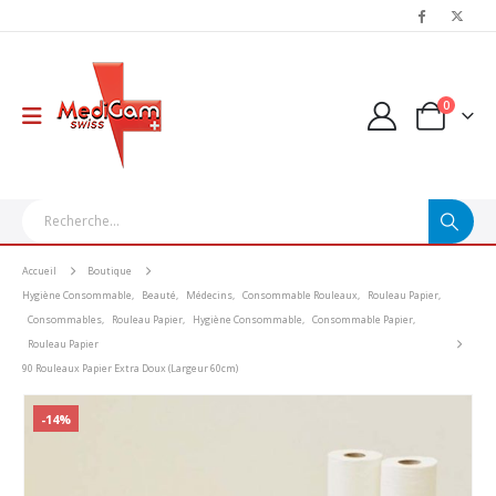
0
Accueil
Boutique
Hygiène Consommable
,
Beauté
,
Médecins
,
Consommable Rouleaux
,
Rouleau Papier
,
Consommables
,
Rouleau Papier
,
Hygiène Consommable
,
Consommable Papier
,
Rouleau Papier
90 Rouleaux Papier Extra Doux (Largeur 60cm)
-14%