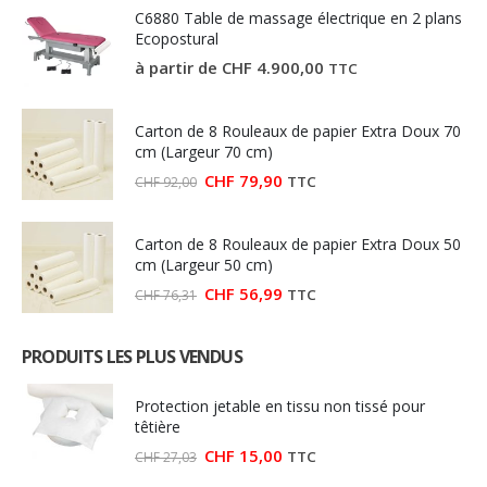
C6880 Table de massage électrique en 2 plans
Ecopostural
à partir de
CHF
4.900,00
TTC
Carton de 8 Rouleaux de papier Extra Doux 70
cm (Largeur 70 cm)
Le
Le
CHF
79,90
TTC
CHF
92,00
prix
prix
initial
actuel
était :
est :
Carton de 8 Rouleaux de papier Extra Doux 50
CHF 92,00.
CHF 79,90.
cm (Largeur 50 cm)
Le
Le
CHF
56,99
TTC
CHF
76,31
prix
prix
initial
actuel
était :
est :
PRODUITS LES PLUS VENDUS
CHF 76,31.
CHF 56,99.
Protection jetable en tissu non tissé pour
têtière
Le
Le
CHF
15,00
TTC
CHF
27,03
prix
prix
initial
actuel