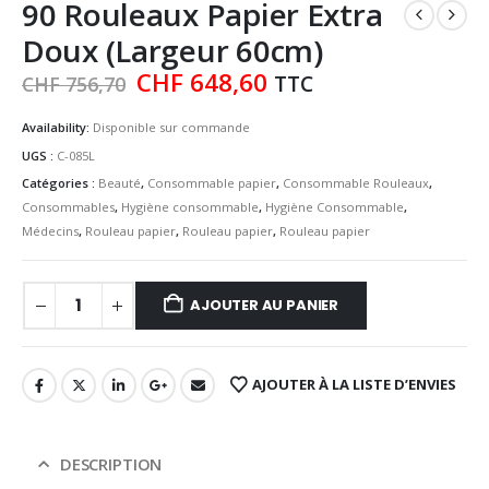
90 Rouleaux Papier Extra
Doux (Largeur 60cm)
Le
Le
CHF
648,60
TTC
CHF
756,70
prix
prix
initial
actuel
Availability:
Disponible sur commande
était :
est :
UGS :
C-085L
CHF 756,70.
CHF 648,60.
Catégories :
Beauté
,
Consommable papier
,
Consommable Rouleaux
,
Consommables
,
Hygiène consommable
,
Hygiène Consommable
,
Médecins
,
Rouleau papier
,
Rouleau papier
,
Rouleau papier
AJOUTER AU PANIER
AJOUTER À LA LISTE D’ENVIES
DESCRIPTION