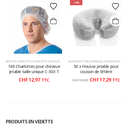
-14%
BEAUTÉ
,
CHARLOTTE
,
CHARLOTTE
,
CHARLOTTE JETABLES
ACCESSOIRE TABLE MASSAGE
,
CHARLOTTE POUR PROTÉGER LES CHEVAUX
,
ACCESSOIRES
,
BEAUT
,
100 Charlottes pour cheveux
50 x Housse jetable pour
jetable taille unique C-303-T
coussin de têtière
Le
Le
CHF
12,97
CHF
17,29
TTC
TTC
CHF
19,99
prix
prix
initial
actuel
était :
est :
CHF 19,99.
CHF 17,2
PRODUITS EN VEDETTE