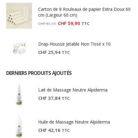
était :
est :
Carton de 8 Rouleaux de papier Extra Doux 60
CHF 27,03.
CHF 15,00.
cm (Largeur 60 cm)
Le
Le
CHF
59,90
TTC
CHF
81,19
prix
prix
initial
actuel
était :
est :
CHF 81,19.
CHF 59,90.
Drap-Housse Jetable Non Tissé x 10
CHF
25,94
TTC
DERNIERS PRODUITS AJOUTÉS
Lait de Massage Neutre Alpiderma
CHF
37,84
TTC
Huile de Massage Neutre Alpiderma
CHF
42,16
TTC