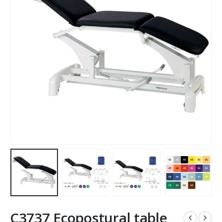
C3737 Ecopostural table