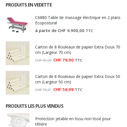
PRODUITS EN VEDETTE
C6880 Table de massage électrique en 2 plans
Ecopostural
à partir de
CHF
4.900,00
TTC
Carton de 8 Rouleaux de papier Extra Doux 70
cm (Largeur 70 cm)
Le
Le
CHF
79,90
TTC
CHF
92,00
prix
prix
initial
actuel
était :
est :
Carton de 8 Rouleaux de papier Extra Doux 50
CHF 92,00.
CHF 79,90.
cm (Largeur 50 cm)
Le
Le
CHF
56,99
TTC
CHF
76,31
prix
prix
initial
actuel
était :
est :
PRODUITS LES PLUS VENDUS
CHF 76,31.
CHF 56,99.
Protection jetable en tissu non tissé pour
têtière