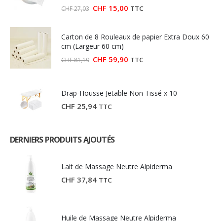
Le
Le
CHF
15,00
TTC
CHF
27,03
prix
prix
initial
actuel
était :
est :
Carton de 8 Rouleaux de papier Extra Doux 60
CHF 27,03.
CHF 15,00.
cm (Largeur 60 cm)
Le
Le
CHF
59,90
TTC
CHF
81,19
prix
prix
initial
actuel
était :
est :
CHF 81,19.
CHF 59,90.
Drap-Housse Jetable Non Tissé x 10
CHF
25,94
TTC
DERNIERS PRODUITS AJOUTÉS
Lait de Massage Neutre Alpiderma
CHF
37,84
TTC
Huile de Massage Neutre Alpiderma