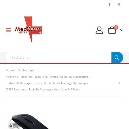
0
Accueil
Boutique
Médecins
,
Mobiliers
,
Mobiliers
,
Divans Hydraulique Ecopostural
,
Tables De Massage Ecopostural
,
Tables De Massage Hydraulique
C3737 Ecopostural Table De Massage Hydraulique En 3 Plans