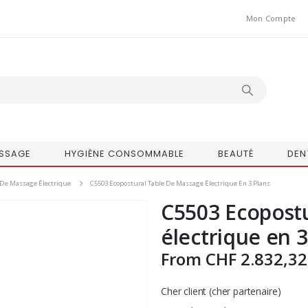
Mon Compte
SSAGE
HYGIÈNE CONSOMMABLE
BEAUTÉ
DEN
 De Massage Électrique
C5503 Ecopostural Table De Massage Électrique En 3 Plans
C5503 Ecopostu
électrique en 3
From
CHF
2.832,32
Cher client (cher partenaire)