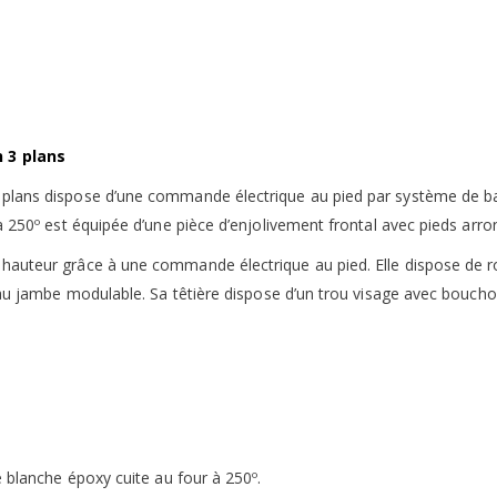
 3 plans
 plans dispose d’une commande électrique au pied par système de ba
à 250º est équipée d’une pièce d’enjolivement frontal avec pieds arro
hauteur grâce à une commande électrique au pied. Elle dispose de r
eau jambe modulable. Sa têtière dispose d’un trou visage avec bouchon
e blanche époxy cuite au four à 250º.