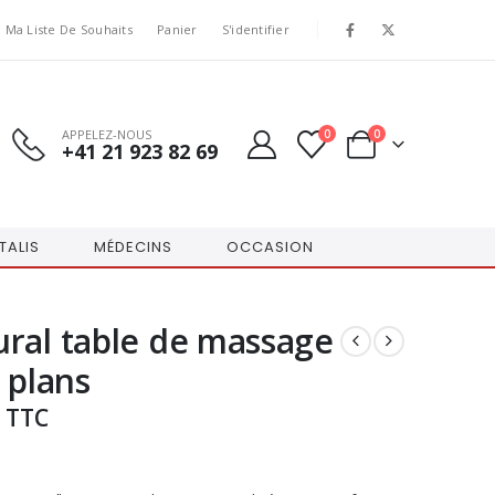
Ma Liste De Souhaits
Panier
S'identifier
APPELEZ-NOUS
0
0
+41 21 923 82 69
TALIS
MÉDECINS
OCCASION
ral table de massage
 plans
TTC