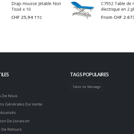
Drap-Housse Jetable Non
CHF 81,19.
CHF 59,90.
C7952 Table de
Tissé x 10
électrique en 2 p
Ecopostural
CHF
25,94
From
CHF
2.67
TTC
ILES
TAGS POPULAIRES
Table de Massage
s De Nous
ons Générales De Vente
Sécurisés
ion De Livraison
e De Retours