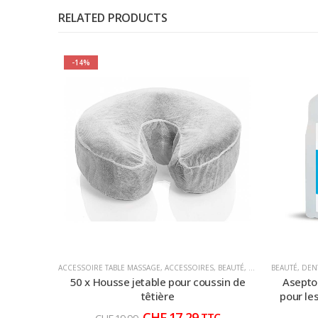
RELATED PRODUCTS
-14%
ACCESSOIRE TABLE MASSAGE
,
ACCESSOIRES
,
BEAUTÉ
,
CONSOMMABLES
BEAUTÉ
,
DEN
,
D
50 x Housse jetable pour coussin de
Asepto
têtière
pour le
Le
Le
CHF
17,29