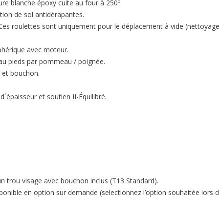
ure blanche époxy cuite au four à 250º.
ion de sol antidérapantes.
s roulettes sont uniquement pour le déplacement à vide (nettoyage et
phérique avec moteur.
teau pieds par pommeau / poignée.
e et bouchon.
épaisseur et soutien II-Équilibré.
’un trou visage avec bouchon inclus (T13 Standard).
isponible en option sur demande (selectionnez l’option souhaitée lors