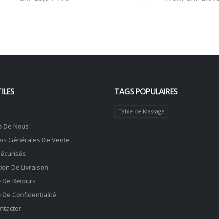
ILES
TAGS POPULAIRES
Table de Massage
s De Nous
ons Générales De Vente
Sécurisés
ion De Livraison
e De Retours
e De Confidentialité
ntacter