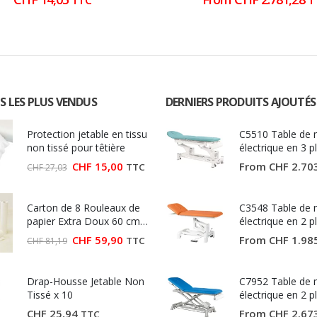
TTC
T
S LES PLUS VENDUS
DERNIERS PRODUITS AJOUTÉS
Protection jetable en tissu
C5510 Table de
non tissé pour têtière
électrique en 3 p
Ecopostural
Le
Le
CHF
15,00
From
CHF
2.70
TTC
CHF
27,03
prix
prix
initial
actuel
était :
est :
Carton de 8 Rouleaux de
CHF 27,03.
CHF 15,00.
C3548 Table de
papier Extra Doux 60 cm
électrique en 2 p
(Largeur 60 cm)
Ecopostural
Le
Le
CHF
59,90
From
CHF
1.98
TTC
CHF
81,19
prix
prix
initial
actuel
était :
est :
Drap-Housse Jetable Non
CHF 81,19.
CHF 59,90.
C7952 Table de
Tissé x 10
électrique en 2 p
Ecopostural
CHF
25,94
From
CHF
2.67
TTC