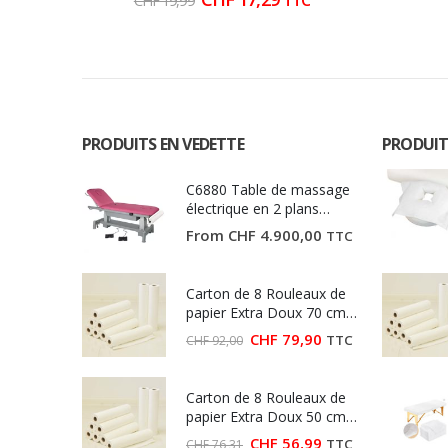
TTC
CHF
19,99
prix
prix
initial
actuel
était :
est :
CHF 19,99.
CHF 17,29.
PRODUITS EN VEDETTE
PRODUIT
C6880 Table de massage
électrique en 2 plans
Ecopostural
From
CHF
4.900,00
TTC
Carton de 8 Rouleaux de
papier Extra Doux 70 cm
(Largeur 70 cm)
Le
Le
CHF
79,90
TTC
CHF
92,00
prix
prix
initial
actuel
était :
est :
Carton de 8 Rouleaux de
CHF 92,00.
CHF 79,90.
papier Extra Doux 50 cm
(Largeur 50 cm)
Le
Le
CHF
56,99
TTC
CHF
76,31