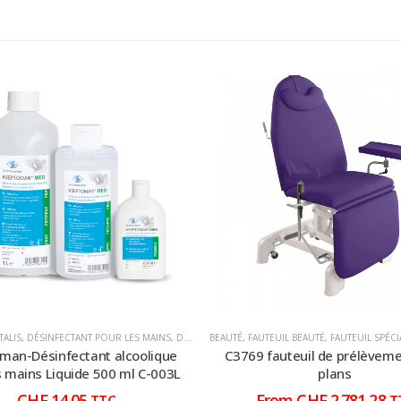
TALIS
RAPS HOUSSES SERVIETTES
,
DÉSINFECTANT POUR LES MAINS
,
HYGIÈNE CONSOMMABLE
,
DÉSINFECTANT POUR LES MAINS
BEAUTÉ
,
,
HYGIÈNE CONSOMMABLE
FAUTEUIL BEAUTÉ
,
,
DÉSINFECTANT P
FAUTEUIL SPÉCIALIS
,
MÉDEC
man-Désinfectant alcoolique
C3769 fauteuil de prélèveme
s mains Liquide 500 ml C-003L
plans
CHF
14,05
From
CHF
2.781,28