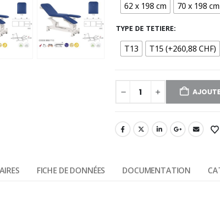
62 x 198 cm
70 x 198 cm
TYPE DE TETIERE
T13
T15 (+260,88 CHF)
AJOUTE
AIRES
FICHE DE DONNÉES
DOCUMENTATION
CA