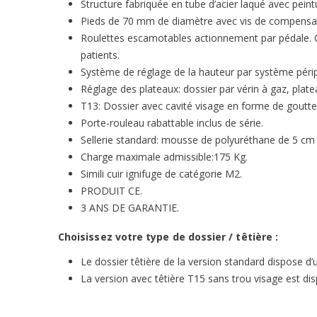
Structure fabriquée en tube d’acier laqué avec peint
Pieds de 70 mm de diamètre avec vis de compensat
Roulettes escamotables actionnement par pédale. Ce
patients.
Système de réglage de la hauteur par système péri
Réglage des plateaux: dossier par vérin à gaz, pla
T13: Dossier avec cavité visage en forme de goutt
Porte-rouleau rabattable inclus de série.
Sellerie standard: mousse de polyuréthane de 5 cm d´
Charge maximale admissible:175 Kg.
Simili cuir ignifuge de catégorie M2.
PRODUIT CE.
3 ANS DE GARANTIE.
Choisissez votre type de dossier / têtière :
Le dossier têtière de la version standard dispose d
La version avec têtière T15 sans trou visage est d