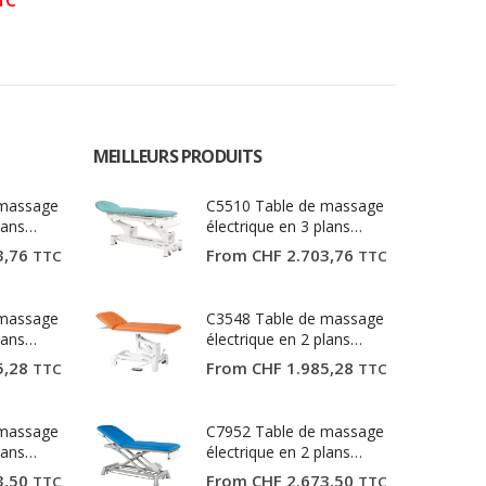
TC
MEILLEURS PRODUITS
 massage
C5510 Table de massage
lans
électrique en 3 plans
Ecopostural
3,76
From
CHF
2.703,76
TTC
TTC
 massage
C3548 Table de massage
lans
électrique en 2 plans
Ecopostural
5,28
From
CHF
1.985,28
TTC
TTC
 massage
C7952 Table de massage
lans
électrique en 2 plans
Ecopostural
3,50
From
CHF
2.673,50
TTC
TTC