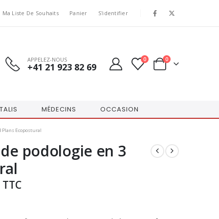
Ma Liste De Souhaits
Panier
S'identifier
APPELEZ-NOUS
0
0
+41 21 923 82 69
TALIS
MÉDECINS
OCCASION
3 Plans Ecopostural
 de podologie en 3
ral
TTC