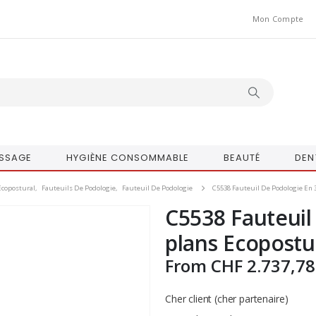
Mon Compte
SSAGE
HYGIÈNE CONSOMMABLE
BEAUTÉ
DEN
 Ecopostural
,
Fauteuils De Podologie
,
Fauteuil De Podologie
C5538 Fauteuil De Podologie En 
C5538 Fauteuil
plans Ecopostu
From
CHF
2.737,78
Cher client (cher partenaire)