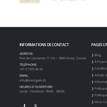
prix
prix
initial
actuel
était :
est :
CHF 76,31.
CHF 56,99.
INFORMATIONS DE CONTACT
PAGES UT
ADRESSE:
❯ Blog
Rue de Lausanne 17. CH – 1800 Vevey, Suisse
❯ À Propo
TÉLÉPHONE:
❯ Conditi
+41 21 923 82 69
❯ Achats 
EMAIL:
info@medigam.ch
❯ Informat
HEURES D'OUVERTURE:
❯ Politiqu
Lundi - Vendredi / 9h00 - 18h00
❯ Politiqu
❯ Nous Co