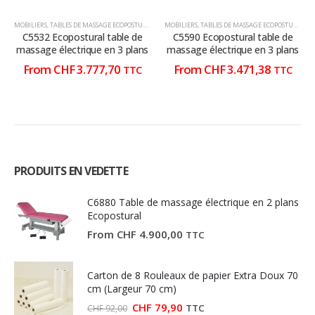
être
être
être
être
choisies
choisies
choisies
choisies
MOBILIERS
,
TABLES DE MASSAGE ECOPOSTURAL
,
TABLES DE MASSAGE ÉLECTRIQUE
MOBILIERS
,
TABLES DE MASSAGE ECOPOSTURAL
,
T
sur
sur
sur
sur
C5532 Ecopostural table de
C5590 Ecopostural table de
la
la
la
la
massage électrique en 3 plans
massage électrique en 3 plans
page
page
page
page
From
CHF
3.777,70
From
CHF
3.471,38
TTC
TTC
du
du
du
du
produit
produit
produit
produit
PRODUITS EN VEDETTE
C6880 Table de massage électrique en 2 plans
Ecopostural
From
CHF
4.900,00
TTC
Carton de 8 Rouleaux de papier Extra Doux 70
cm (Largeur 70 cm)
Le
Le
CHF
79,90
TTC
CHF
92,00