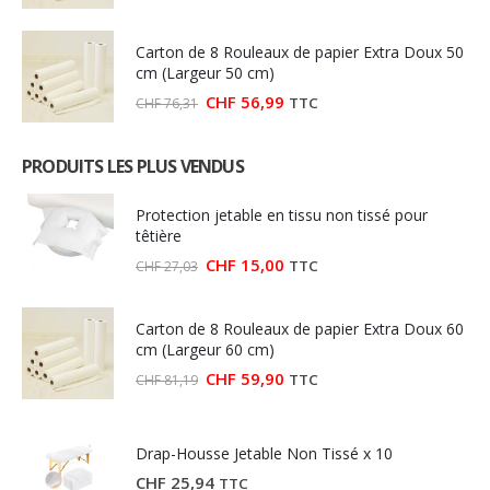
prix
prix
initial
actuel
était :
est :
Carton de 8 Rouleaux de papier Extra Doux 50
CHF 92,00.
CHF 79,90.
cm (Largeur 50 cm)
Le
Le
CHF
56,99
TTC
CHF
76,31
prix
prix
initial
actuel
était :
est :
PRODUITS LES PLUS VENDUS
CHF 76,31.
CHF 56,99.
Protection jetable en tissu non tissé pour
têtière
Le
Le
CHF
15,00
TTC
CHF
27,03
prix
prix
initial
actuel
était :
est :
Carton de 8 Rouleaux de papier Extra Doux 60
CHF 27,03.
CHF 15,00.
cm (Largeur 60 cm)
Le
Le
CHF
59,90
TTC
CHF
81,19
prix
prix
initial
actuel
était :
est :
CHF 81,19.
CHF 59,90.
Drap-Housse Jetable Non Tissé x 10
CHF
25,94
TTC