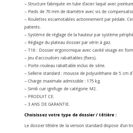
– Structure fabriquée en tube d’acier laqué avec peintur
– Pieds de 70 mm de diamètre avec vis de compensation
– Roulettes escamotables actionnement par pédale. Ces r
patients.
– Système de réglage de la hauteur par système périph
– Réglage du plateau dossier par vérin à gaz.
– T16 : Dossier ergonomique avec cavité visage en form
– Jeu d’accoudoirs rabattables (fixes).
– Porte-rouleau rabattable inclus de série.
– Sellerie standard : mousse de polyuréthane de 5 cm d´é
– Charge maximale admissible : 175 kg.
– Simili cuir ignifuge de catégorie M2 .
– PRODUIT CE.
– 3 ANS DE GARANTIE.
Choisissez votre type de dossier / têtière :
Le dossier têtière de la version standard dispose d’un t