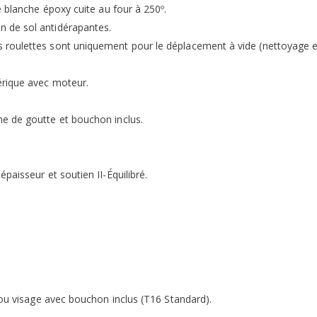
e blanche époxy cuite au four à 250º.
 de sol antidérapantes.
oulettes sont uniquement pour le déplacement à vide (nettoyage etc.
érique avec moteur.
e de goutte et bouchon inclus.
paisseur et soutien II-Équilibré.
rou visage avec bouchon inclus (T16 Standard).