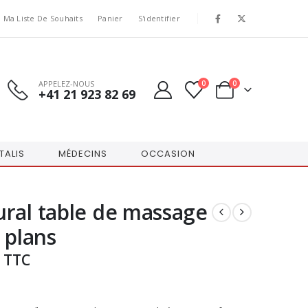
Ma Liste De Souhaits
Panier
S'identifier
APPELEZ-NOUS
0
0
+41 21 923 82 69
TALIS
MÉDECINS
OCCASION
ral table de massage
 plans
TTC