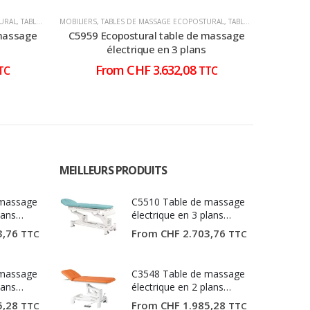
URAL
,
TABLES DE MASSAGE ÉLECTRIQUE
MOBILIERS
,
TABLES DE MASSAGE ECOPOSTURAL
,
TABLES DE MASSAGE ÉLECTRIQUE
MOBILIERS
,
 massage
C5959 Ecopostural table de massage
C7991 
électrique en 3 plans
From
CHF
3.632,08
TC
TTC
MEILLEURS PRODUITS
 massage
C5510 Table de massage
lans
électrique en 3 plans
Ecopostural
3,76
From
CHF
2.703,76
TTC
TTC
 massage
C3548 Table de massage
lans
électrique en 2 plans
Ecopostural
5,28
From
CHF
1.985,28
TTC
TTC