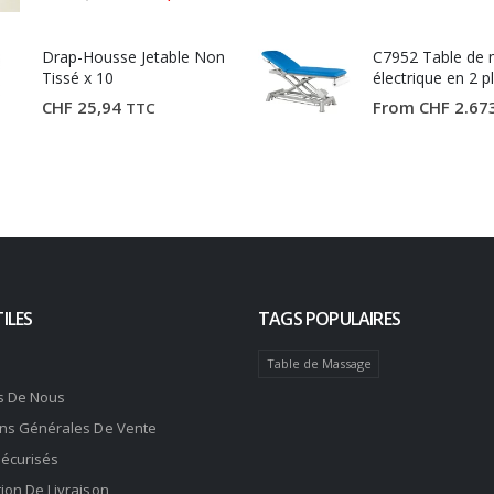
prix
prix
initial
actuel
était :
est :
Drap-Housse Jetable Non
CHF 81,19.
CHF 59,90.
C7952 Table de
Tissé x 10
électrique en 2 p
Ecopostural
CHF
25,94
From
CHF
2.67
TTC
ILES
TAGS POPULAIRES
Table de Massage
s De Nous
ons Générales De Vente
Sécurisés
ion De Livraison