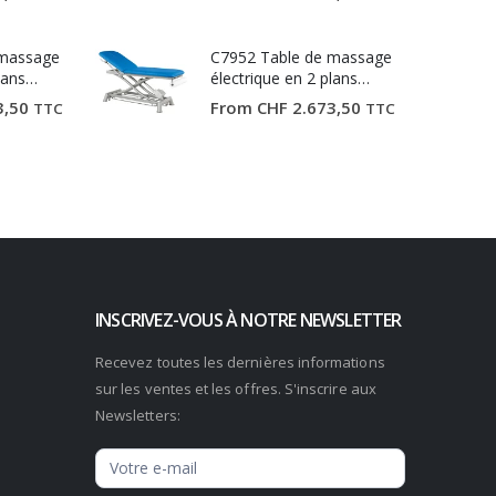
 massage
C7952 Table de massage
lans
électrique en 2 plans
Ecopostural
3,50
From
CHF
2.673,50
TTC
TTC
INSCRIVEZ-VOUS À NOTRE NEWSLETTER
Recevez toutes les dernières informations
sur les ventes et les offres. S'inscrire aux
Newsletters:
Newsletter