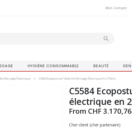
Mon Compte
SSAGE
HYGIÈNE CONSOMMABLE
BEAUTÉ
DEN
 De Massage Électrique
C5584 Ecopostural Table De Massage Électrique En 2 Plans
C5584 Ecopostu
électrique en 2
From
CHF
3.170,76
Cher client (cher partenaire)