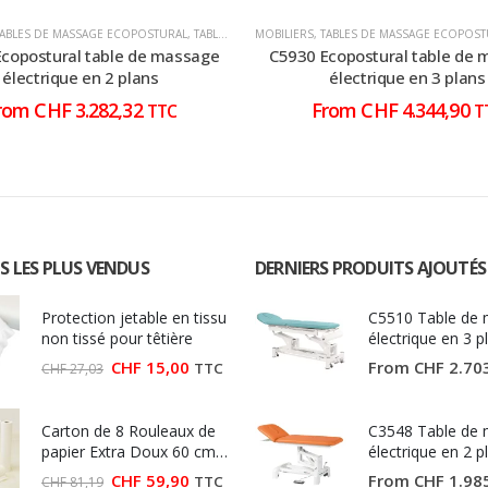
TABLES DE MASSAGE ECOPOSTURAL
,
TABLES DE MASSAGE ÉLECTRIQUE
MOBILIERS
,
TABLES DE MASSAGE ECOPOST
copostural table de massage
C5930 Ecopostural table de
électrique en 2 plans
électrique en 3 plans
rom
CHF
3.282,32
From
CHF
4.344,90
TTC
T
S LES PLUS VENDUS
DERNIERS PRODUITS AJOUTÉS
Protection jetable en tissu
C5510 Table de
non tissé pour têtière
électrique en 3 p
Ecopostural
Le
Le
CHF
15,00
From
CHF
2.70
TTC
CHF
27,03
prix
prix
initial
actuel
était :
est :
Carton de 8 Rouleaux de
CHF 27,03.
CHF 15,00.
C3548 Table de
papier Extra Doux 60 cm
électrique en 2 p
(Largeur 60 cm)
Ecopostural
Le
Le
CHF
59,90
From
CHF
1.98
TTC
CHF
81,19