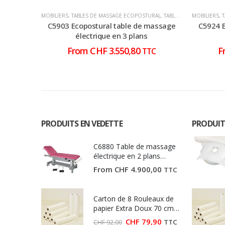
MOBILIERS
,
TABLES DE MASSAGE ECOPOSTURAL
,
TABLES DE MASSAGE ÉLECTRIQUE
MOBILIERS
,
C5903 Ecopostural table de massage
C5924 E
électrique en 3 plans
From
CHF
3.550,80
F
TTC
PRODUITS EN VEDETTE
PRODUIT
C6880 Table de massage
électrique en 2 plans
Ecopostural
From
CHF
4.900,00
TTC
Carton de 8 Rouleaux de
papier Extra Doux 70 cm
(Largeur 70 cm)
Le
Le
CHF
79,90
TTC
CHF
92,00