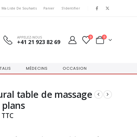
Ma Liste De Souhaits
Panier
S'identifier
APPELEZ-NOUS
0
0
+41 21 923 82 69
TALIS
MÉDECINS
OCCASION
ral table de massage
 plans
TTC