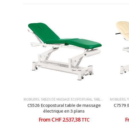
MOBILIERS
,
TABLES DE MASSAGE ECOPOSTURAL
,
TABLES DE MASSAGE ÉLECTRIQUE
MOBILIERS
,
C5526 Ecopostural table de massage
C7579 E
électrique en 3 plans
From
CHF
2.537,38
F
TTC