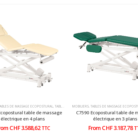
TABLES DE MASSAGE ECOPOSTURAL
,
TABLES DE MASSAGE ÉLECTRIQUE
MOBILIERS
,
TABLES DE MASSAGE ECOPOST
copostural table de massage
C7590 Ecopostural table de
électrique en 4 plans
électrique en 3 plans
rom
CHF
3.588,62
From
CHF
3.187,78
TTC
T