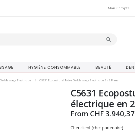
Mon Compte
SSAGE
HYGIÈNE CONSOMMABLE
BEAUTÉ
DEN
 De Massage Électrique
C5631 Ecopostural Table De Massage Électrique En 2 Plans
C5631 Ecopostu
électrique en 2
From
CHF
3.940,37
Cher client (cher partenaire)