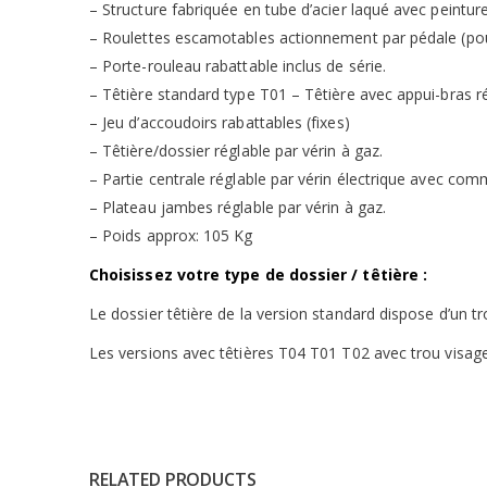
– Structure fabriquée en tube d’acier laqué avec peintur
– Roulettes escamotables actionnement par pédale (pou
– Porte-rouleau rabattable inclus de série.
– Têtière standard type T01 – Têtière avec appui-bras r
– Jeu d’accoudoirs rabattables (fixes)
– Têtière/dossier réglable par vérin à gaz.
– Partie centrale réglable par vérin électrique avec co
– Plateau jambes réglable par vérin à gaz.
– Poids approx: 105 Kg
Choisissez votre type de dossier / têtière :
Le dossier têtière de la version standard dispose d’un t
Les versions avec têtières T04 T01 T02 avec trou visag
RELATED PRODUCTS