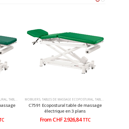
URAL
,
TABLES DE MASSAGE ÉLECTRIQUE
MOBILIERS
,
TABLES DE MASSAGE ECOPOSTURAL
,
TABLES DE MASSAGE ÉLECTRIQUE
MOBILIERS
,
 massage
C7591 Ecopostural table de massage
C7991 
électrique en 3 plans
From
CHF
2.926,84
TC
TTC