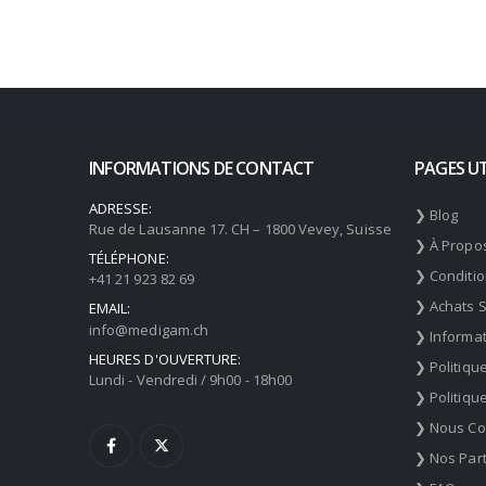
était :
est :
CHF 76,31.
CHF 56,99.
INFORMATIONS DE CONTACT
PAGES UT
ADRESSE:
❯ Blog
Rue de Lausanne 17. CH – 1800 Vevey, Suisse
❯ À Propo
TÉLÉPHONE:
❯ Conditi
+41 21 923 82 69
❯ Achats 
EMAIL:
info@medigam.ch
❯ Informat
HEURES D'OUVERTURE:
❯ Politiqu
Lundi - Vendredi / 9h00 - 18h00
❯ Politiqu
❯ Nous Co
❯ Nos Par