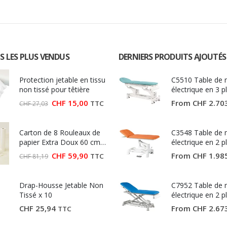
S LES PLUS VENDUS
DERNIERS PRODUITS AJOUTÉS
Protection jetable en tissu
C5510 Table de
non tissé pour têtière
électrique en 3 p
Ecopostural
Le
Le
CHF
15,00
From
CHF
2.70
TTC
CHF
27,03
prix
prix
initial
actuel
était :
est :
Carton de 8 Rouleaux de
CHF 27,03.
CHF 15,00.
C3548 Table de
papier Extra Doux 60 cm
électrique en 2 p
(Largeur 60 cm)
Ecopostural
Le
Le
CHF
59,90
From
CHF
1.98
TTC
CHF
81,19
prix
prix
initial
actuel
était :
est :
Drap-Housse Jetable Non
CHF 81,19.
CHF 59,90.
C7952 Table de
Tissé x 10
électrique en 2 p
Ecopostural
CHF
25,94
From
CHF
2.67
TTC