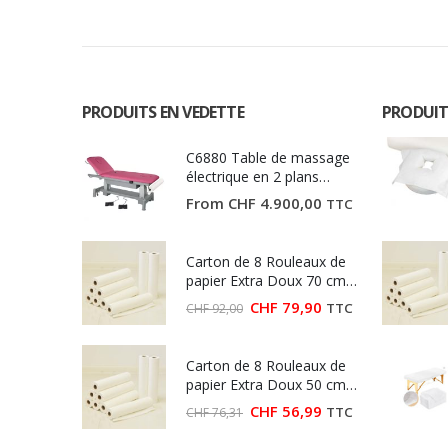
PRODUITS EN VEDETTE
PRODUIT
C6880 Table de massage
électrique en 2 plans
Ecopostural
From
CHF
4.900,00
TTC
Carton de 8 Rouleaux de
papier Extra Doux 70 cm
(Largeur 70 cm)
Le
Le
CHF
79,90
TTC
CHF
92,00
prix
prix
initial
actuel
était :
est :
Carton de 8 Rouleaux de
CHF 92,00.
CHF 79,90.
papier Extra Doux 50 cm
(Largeur 50 cm)
Le
Le
CHF
56,99
TTC
CHF
76,31
prix
prix
initial
actuel