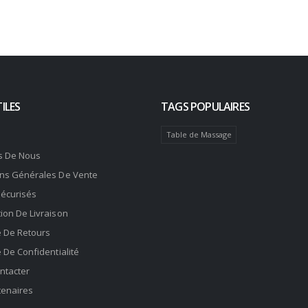
ILES
TAGS POPULAIRES
Table de Massage
s De Nous
ons Générales De Vente
Sécurisés
ion De Livraison
e De Retours
e De Confidentialité
ntacter
tenaires