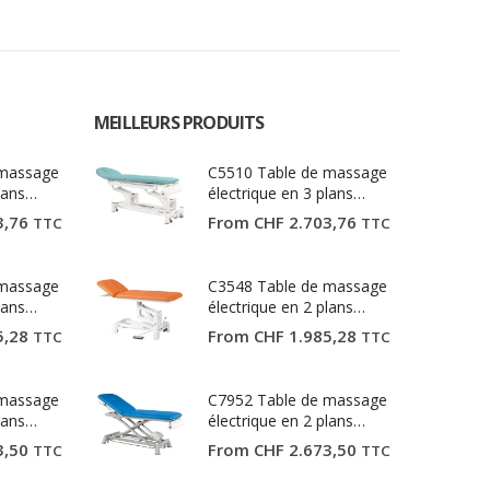
MEILLEURS PRODUITS
 massage
C5510 Table de massage
lans
électrique en 3 plans
Ecopostural
3,76
From
CHF
2.703,76
TTC
TTC
 massage
C3548 Table de massage
lans
électrique en 2 plans
Ecopostural
5,28
From
CHF
1.985,28
TTC
TTC
 massage
C7952 Table de massage
lans
électrique en 2 plans
Ecopostural
3,50
From
CHF
2.673,50
TTC
TTC