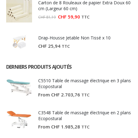
Carton de 8 Rouleaux de papier Extra Doux 60
CHF 27,03.
CHF 15,00.
cm (Largeur 60 cm)
Le
Le
CHF
59,90
TTC
CHF
81,19
prix
prix
initial
actuel
était :
est :
CHF 81,19.
CHF 59,90.
Drap-Housse Jetable Non Tissé x 10
CHF
25,94
TTC
DERNIERS PRODUITS AJOUTÉS
C5510 Table de massage électrique en 3 plans
Ecopostural
From
CHF
2.703,76
TTC
C3548 Table de massage électrique en 2 plans
Ecopostural
From
CHF
1.985,28
TTC