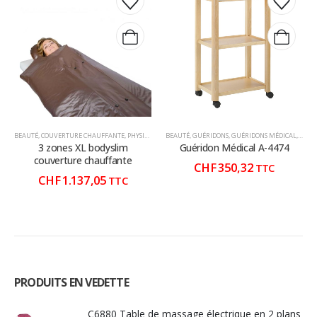
BEAUTÉ
,
COUVERTURE CHAUFFANTE
,
PHYSIO-MASSAGE
BEAUTÉ
,
THERMO-SPA
,
GUÉRIDONS
,
THERMOTHÉRAPIE
,
GUÉRIDONS MÉDICAL
,
THERMOTH
,
MOBI
3 zones XL bodyslim
Guéridon Médical A-4474
couverture chauffante
CHF
350,32
TTC
CHF
1.137,05
TTC
PRODUITS EN VEDETTE
C6880 Table de massage électrique en 2 plans