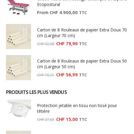
Ecopostural
From
CHF
4.900,00
TTC
Carton de 8 Rouleaux de papier Extra Doux 70
cm (Largeur 70 cm)
Le
Le
CHF
79,90
TTC
CHF
92,00
prix
prix
initial
actuel
était :
est :
Carton de 8 Rouleaux de papier Extra Doux 50
CHF 92,00.
CHF 79,90.
cm (Largeur 50 cm)
Le
Le
CHF
56,99
TTC
CHF
76,31
prix
prix
initial
actuel
était :
est :
PRODUITS LES PLUS VENDUS
CHF 76,31.
CHF 56,99.
Protection jetable en tissu non tissé pour
têtière
Le
Le
CHF
15,00
TTC
CHF
27,03
prix
prix
initial
actuel
était :
est :