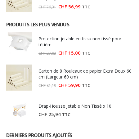
Le
Le
CHF
56,99
TTC
CHF
76,31
prix
prix
initial
actuel
était :
est :
PRODUITS LES PLUS VENDUS
CHF 76,31.
CHF 56,99.
Protection jetable en tissu non tissé pour
têtière
Le
Le
CHF
15,00
TTC
CHF
27,03
prix
prix
initial
actuel
était :
est :
Carton de 8 Rouleaux de papier Extra Doux 60
CHF 27,03.
CHF 15,00.
cm (Largeur 60 cm)
Le
Le
CHF
59,90
TTC
CHF
81,19
prix
prix
initial
actuel
était :
est :
CHF 81,19.
CHF 59,90.
Drap-Housse Jetable Non Tissé x 10
CHF
25,94
TTC
DERNIERS PRODUITS AJOUTÉS