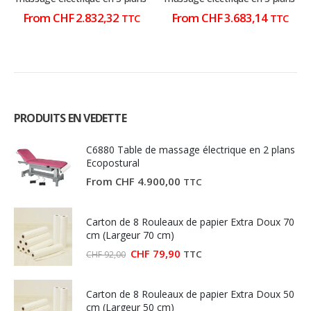
page
page
page
page
From
CHF
2.832,32
From
CHF
3.683,14
TTC
TTC
du
du
du
du
produit
produit
produit
produit
PRODUITS EN VEDETTE
C6880 Table de massage électrique en 2 plans
Ecopostural
From
CHF
4.900,00
TTC
Carton de 8 Rouleaux de papier Extra Doux 70
cm (Largeur 70 cm)
Le
Le
CHF
79,90
TTC
CHF
92,00
prix
prix
initial
actuel
était :
est :
Carton de 8 Rouleaux de papier Extra Doux 50
CHF 92,00.
CHF 79,90.
cm (Largeur 50 cm)