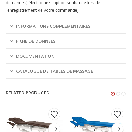
demande (sélectionnez l’option souhaitée lors de
l’enregistrement de votre commande).
INFORMATIONS COMPLÉMENTAIRES
FICHE DE DONNÉES
DOCUMENTATION
CATALOGUE DE TABLES DE MASSAGE
RELATED PRODUCTS
Ce
Ce
Ce
Ce
produit
produit
produit
produit
a
a
a
a
plusieurs
plusieurs
plusieurs
plusieurs