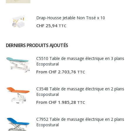
prix
prix
initial
actuel
était :
est :
CHF 81,19.
CHF 59,90.
Drap-Housse Jetable Non Tissé x 10
CHF
25,94
TTC
DERNIERS PRODUITS AJOUTÉS
C5510 Table de massage électrique en 3 plans
Ecopostural
From
CHF
2.703,76
TTC
C3548 Table de massage électrique en 2 plans
Ecopostural
From
CHF
1.985,28
TTC
C7952 Table de massage électrique en 2 plans
Ecopostural