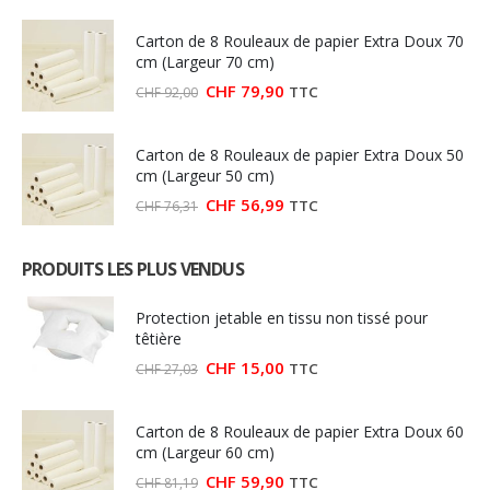
Carton de 8 Rouleaux de papier Extra Doux 70
cm (Largeur 70 cm)
Le
Le
CHF
79,90
TTC
CHF
92,00
prix
prix
initial
actuel
était :
est :
Carton de 8 Rouleaux de papier Extra Doux 50
CHF 92,00.
CHF 79,90.
cm (Largeur 50 cm)
Le
Le
CHF
56,99
TTC
CHF
76,31
prix
prix
initial
actuel
était :
est :
PRODUITS LES PLUS VENDUS
CHF 76,31.
CHF 56,99.
Protection jetable en tissu non tissé pour
têtière
Le
Le
CHF
15,00
TTC
CHF
27,03
prix
prix
initial
actuel
était :
est :
Carton de 8 Rouleaux de papier Extra Doux 60
CHF 27,03.
CHF 15,00.
cm (Largeur 60 cm)
Le
Le
CHF
59,90
TTC
CHF
81,19