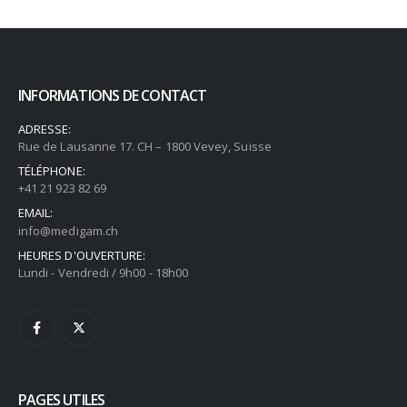
INFORMATIONS DE CONTACT
ADRESSE:
Rue de Lausanne 17. CH – 1800 Vevey, Suisse
TÉLÉPHONE:
+41 21 923 82 69
EMAIL:
info@medigam.ch
HEURES D'OUVERTURE:
Lundi - Vendredi / 9h00 - 18h00
PAGES UTILES