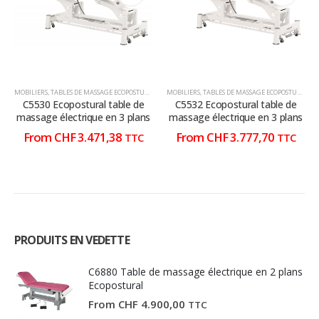
variations.
variations.
variations.
variations.
Les
Les
Les
Les
options
options
options
options
peuvent
peuvent
peuvent
peuvent
être
être
être
être
choisies
choisies
choisies
choisies
MOBILIERS
,
TABLES DE MASSAGE ECOPOSTURAL
,
TABLES DE MASSAGE ÉLECTRIQUE
MOBILIERS
,
TABLES DE MASSAGE ECOPOSTURAL
,
T
sur
sur
sur
sur
C5530 Ecopostural table de
C5532 Ecopostural table de
la
la
la
la
massage électrique en 3 plans
massage électrique en 3 plans
page
page
page
page
From
CHF
3.471,38
From
CHF
3.777,70
TTC
TTC
du
du
du
du
produit
produit
produit
produit
PRODUITS EN VEDETTE
C6880 Table de massage électrique en 2 plans
Ecopostural
From
CHF
4.900,00
TTC