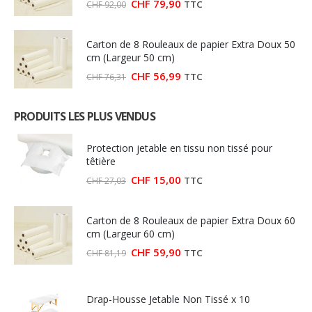
Le
Le
CHF
79,90
TTC
CHF
92,00
prix
prix
initial
actuel
était :
est :
Carton de 8 Rouleaux de papier Extra Doux 50
CHF 92,00.
CHF 79,90.
cm (Largeur 50 cm)
Le
Le
CHF
56,99
TTC
CHF
76,31
prix
prix
initial
actuel
était :
est :
PRODUITS LES PLUS VENDUS
CHF 76,31.
CHF 56,99.
Protection jetable en tissu non tissé pour
têtière
Le
Le
CHF
15,00
TTC
CHF
27,03
prix
prix
initial
actuel
était :
est :
Carton de 8 Rouleaux de papier Extra Doux 60
CHF 27,03.
CHF 15,00.
cm (Largeur 60 cm)
Le
Le
CHF
59,90
TTC
CHF
81,19
prix
prix
initial
actuel
était :
est :
CHF 81,19.
CHF 59,90.
Drap-Housse Jetable Non Tissé x 10