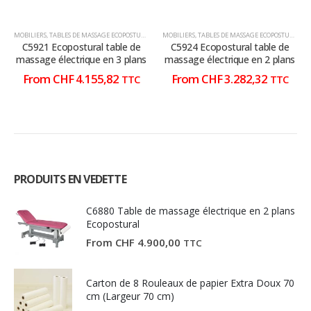
être
être
être
être
choisies
choisies
choisies
choisies
MOBILIERS
,
TABLES DE MASSAGE ECOPOSTURAL
,
TABLES DE MASSAGE ÉLECTRIQUE
MOBILIERS
,
TABLES DE MASSAGE ECOPOSTURAL
,
T
sur
sur
sur
sur
C5921 Ecopostural table de
C5924 Ecopostural table de
la
la
la
la
massage électrique en 3 plans
massage électrique en 2 plans
page
page
page
page
From
CHF
4.155,82
From
CHF
3.282,32
TTC
TTC
du
du
du
du
produit
produit
produit
produit
PRODUITS EN VEDETTE
C6880 Table de massage électrique en 2 plans
Ecopostural
From
CHF
4.900,00
TTC
Carton de 8 Rouleaux de papier Extra Doux 70
cm (Largeur 70 cm)