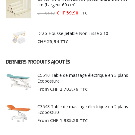
cm (Largeur 60 cm)
Le
Le
CHF
59,90
TTC
CHF
81,19
prix
prix
initial
actuel
était :
est :
CHF 81,19.
CHF 59,90.
Drap-Housse Jetable Non Tissé x 10
CHF
25,94
TTC
DERNIERS PRODUITS AJOUTÉS
C5510 Table de massage électrique en 3 plans
Ecopostural
From
CHF
2.703,76
TTC
C3548 Table de massage électrique en 2 plans
Ecopostural
From
CHF
1.985,28
TTC