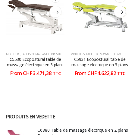
a
a
a
a
plusieurs
plusieurs
plusieurs
plusieurs
variations.
variations.
variations.
variations.
Les
Les
Les
Les
options
options
options
options
peuvent
peuvent
peuvent
peuvent
être
être
être
être
choisies
choisies
choisies
choisies
MOBILIERS
,
TABLES DE MASSAGE ECOPOSTURAL
,
TABLES DE MASSAGE ÉLECTRIQUE
MOBILIERS
,
TABLES DE MASSAGE ECOPOSTURAL
,
T
sur
sur
sur
sur
C5530 Ecopostural table de
C5931 Ecopostural table de
la
la
la
la
massage électrique en 3 plans
massage électrique en 3 plans
page
page
page
page
From
CHF
3.471,38
From
CHF
4.622,82
TTC
TTC
du
du
du
du
produit
produit
produit
produit
PRODUITS EN VEDETTE
C6880 Table de massage électrique en 2 plans