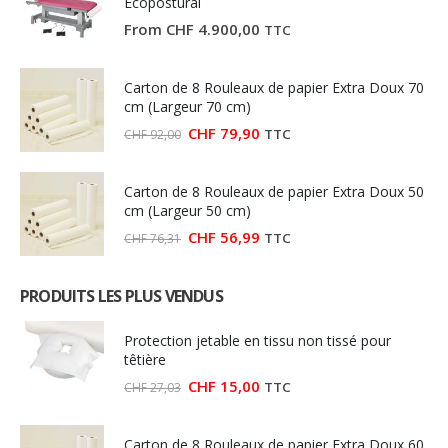
Ecopostural
From
CHF
4.900,00
TTC
Carton de 8 Rouleaux de papier Extra Doux 70
cm (Largeur 70 cm)
Le
Le
CHF
79,90
TTC
CHF
92,00
prix
prix
initial
actuel
était :
est :
Carton de 8 Rouleaux de papier Extra Doux 50
CHF 92,00.
CHF 79,90.
cm (Largeur 50 cm)
Le
Le
CHF
56,99
TTC
CHF
76,31
prix
prix
initial
actuel
était :
est :
PRODUITS LES PLUS VENDUS
CHF 76,31.
CHF 56,99.
Protection jetable en tissu non tissé pour
têtière
Le
Le
CHF
15,00
TTC
CHF
27,03
prix
prix
initial
actuel
était :
est :
Carton de 8 Rouleaux de papier Extra Doux 60
CHF 27,03.
CHF 15,00.