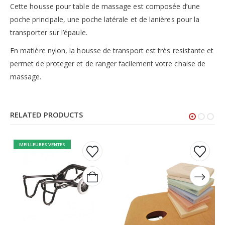
Cette housse pour table de massage est composée d’une
poche principale, une poche latérale et de lanières pour la
transporter sur l’épaule.
En matière nylon, la housse de transport est très resistante et
permet de proteger et de ranger facilement votre chaise de
massage.
RELATED PRODUCTS
Ce
Ce
MEILLEURES VENTES
produit
produit
a
a
plusieurs
plusieurs
variations.
variations.
Les
Les
options
options
peuvent
peuvent