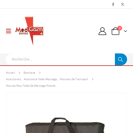
0
Accueil
Boutique
Accessoires
,
Accessoire Table Massage
,
Housses De Transport
Housse Pour Table De Massage Pliante