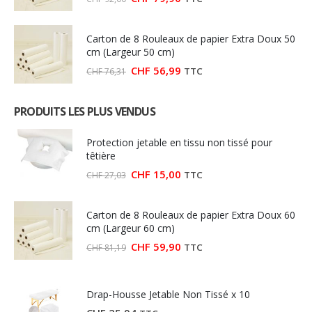
prix
prix
initial
actuel
était :
est :
Carton de 8 Rouleaux de papier Extra Doux 50
CHF 92,00.
CHF 79,90.
cm (Largeur 50 cm)
Le
Le
CHF
56,99
TTC
CHF
76,31
prix
prix
initial
actuel
était :
est :
PRODUITS LES PLUS VENDUS
CHF 76,31.
CHF 56,99.
Protection jetable en tissu non tissé pour
têtière
Le
Le
CHF
15,00
TTC
CHF
27,03
prix
prix
initial
actuel
était :
est :
Carton de 8 Rouleaux de papier Extra Doux 60
CHF 27,03.
CHF 15,00.
cm (Largeur 60 cm)
Le
Le
CHF
59,90
TTC
CHF
81,19
prix
prix
initial
actuel
était :
est :
CHF 81,19.
CHF 59,90.
Drap-Housse Jetable Non Tissé x 10