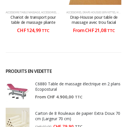
être
être
choisies
choisies
ACCESSOIRE TABLE MASSAGE
,
ACCESSOIRES
,
DIVERS ACCESSOIRES
ACCESSOIRES
,
DRAPS HOUSSES SERVIETTES
,
HOUSSES
sur
sur
Chariot de transport pour
Drap-Housse pour table de
la
la
table de massage pliante
massage avec trou facial
page
page
CHF
124,99
From
CHF
21,08
TTC
TTC
du
du
produit
produit
PRODUITS EN VEDETTE
C6880 Table de massage électrique en 2 plans
Ecopostural
From
CHF
4.900,00
TTC
Carton de 8 Rouleaux de papier Extra Doux 70
cm (Largeur 70 cm)
Le
Le
CHF
79,90
TTC
CHF
92,00