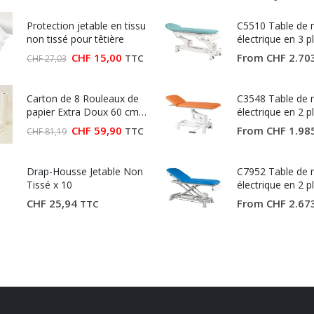
Protection jetable en tissu
C5510 Table de
non tissé pour têtière
électrique en 3 p
Ecopostural
Le
Le
CHF
15,00
From
CHF
2.70
TTC
CHF
27,03
prix
prix
initial
actuel
était :
est :
Carton de 8 Rouleaux de
CHF 27,03.
CHF 15,00.
C3548 Table de
papier Extra Doux 60 cm
électrique en 2 p
(Largeur 60 cm)
Ecopostural
Le
Le
CHF
59,90
From
CHF
1.98
TTC
CHF
81,19
prix
prix
initial
actuel
était :
est :
Drap-Housse Jetable Non
CHF 81,19.
CHF 59,90.
C7952 Table de
Tissé x 10
électrique en 2 p
Ecopostural
CHF
25,94
From
CHF
2.67
TTC