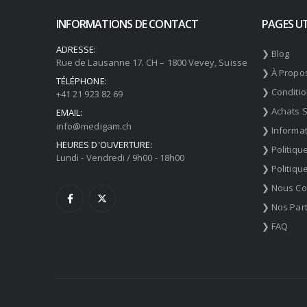
INFORMATIONS DE CONTACT
PAGES UT
ADRESSE:
❯ Blog
Rue de Lausanne 17. CH – 1800 Vevey, Suisse
❯ À Propo
TÉLÉPHONE:
❯ Conditi
+41 21 923 82 69
❯ Achats 
EMAIL:
info@medigam.ch
❯ Informat
HEURES D'OUVERTURE:
❯ Politiqu
Lundi - Vendredi / 9h00 - 18h00
❯ Politiqu
❯ Nous Co
❯ Nos Par
❯ FAQ