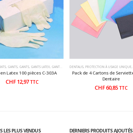
 ET SERVIETTES
ANTS
,
GANTS
,
GANTS
,
GANTS LATEX
,
GANTS LATEX
DENTALIS
,
HYGIÈNE
,
PROTECTION À USAGE UNIQUE
,
HYGIÈNE CONSOMMABLE
,
HYG
 en Latex 100 pièces C-303A
Pack de 4 Cartons de Serviett
Dentaire
CHF
12,97
TTC
CHF
60,85
TTC
S LES PLUS VENDUS
DERNIERS PRODUITS AJOUTÉS