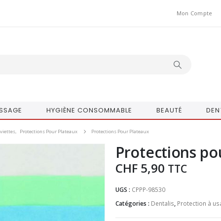
Mon Compte
SSAGE
HYGIÈNE CONSOMMABLE
BEAUTÉ
DEN
rviettes
,
Protections Pour Plateaux
Protections Pour Plateaux
Protections po
CHF
5,90
TTC
UGS :
CPPP-98530
Catégories :
Dentalis
,
Protection à u