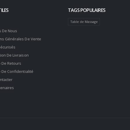
ILES
TAGS POPULAIRES
Table de Massage
s De Nous
ons Générales De Vente
Sécurisés
ion De Livraison
e De Retours
e De Confidentialité
ntacter
tenaires