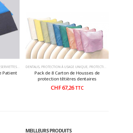
IÈNE CONSOMMABLE
,
SERVIETTES PATIENTS
DENTALIS
,
,
TABLIER ET SERVIETTES
MÉDECINS
,
PROTECTION À USAGE UNIQUE
,
PROTECTIONS POUR TÊTIÈRES
DENTALIS
,
P
e Patient
Pack de 8 Carton de Housses de
Tab
protection têtières dentaires
CHF
67,26
TTC
MEILLEURS PRODUITS