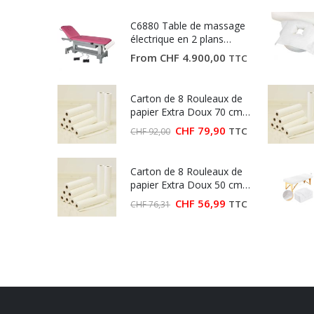
C6880 Table de massage
électrique en 2 plans
Ecopostural
From
CHF
4.900,00
TTC
Carton de 8 Rouleaux de
papier Extra Doux 70 cm
(Largeur 70 cm)
Le
Le
CHF
79,90
TTC
CHF
92,00
prix
prix
initial
actuel
était :
est :
Carton de 8 Rouleaux de
CHF 92,00.
CHF 79,90.
papier Extra Doux 50 cm
(Largeur 50 cm)
Le
Le
CHF
56,99
TTC
CHF
76,31
prix
prix
initial
actuel
était :
est :
CHF 76,31.
CHF 56,99.