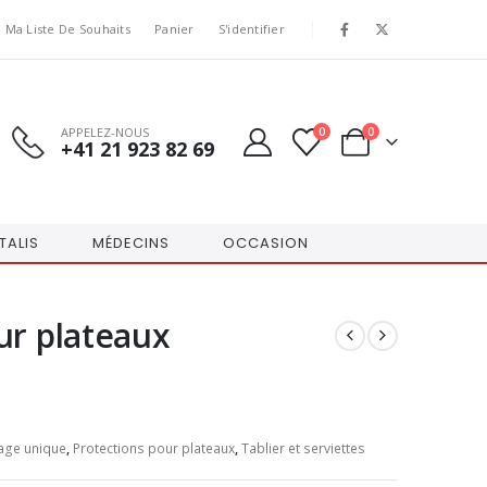
Ma Liste De Souhaits
Panier
S'identifier
APPELEZ-NOUS
0
0
+41 21 923 82 69
TALIS
MÉDECINS
OCCASION
ur plateaux
sage unique
,
Protections pour plateaux
,
Tablier et serviettes