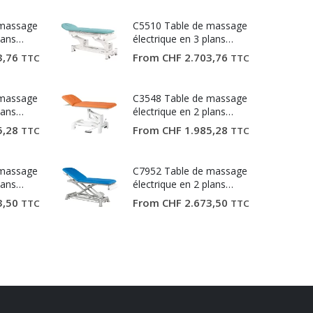
 massage
C5510 Table de massage
lans
électrique en 3 plans
Ecopostural
3,76
From
CHF
2.703,76
TTC
TTC
 massage
C3548 Table de massage
lans
électrique en 2 plans
Ecopostural
5,28
From
CHF
1.985,28
TTC
TTC
 massage
C7952 Table de massage
lans
électrique en 2 plans
Ecopostural
3,50
From
CHF
2.673,50
TTC
TTC