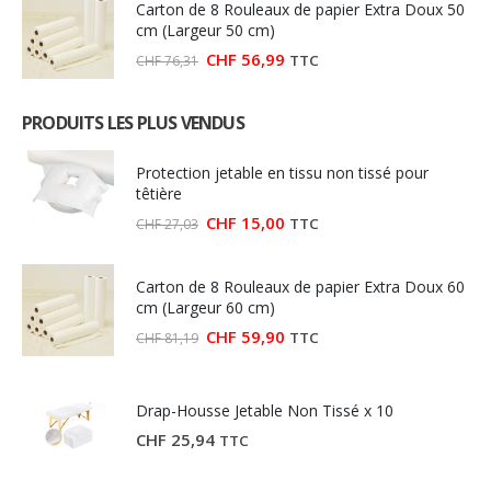
Carton de 8 Rouleaux de papier Extra Doux 50
CHF 92,00.
CHF 79,90.
cm (Largeur 50 cm)
Le
Le
CHF
56,99
TTC
CHF
76,31
prix
prix
initial
actuel
était :
est :
PRODUITS LES PLUS VENDUS
CHF 76,31.
CHF 56,99.
Protection jetable en tissu non tissé pour
têtière
Le
Le
CHF
15,00
TTC
CHF
27,03
prix
prix
initial
actuel
était :
est :
Carton de 8 Rouleaux de papier Extra Doux 60
CHF 27,03.
CHF 15,00.
cm (Largeur 60 cm)
Le
Le
CHF
59,90
TTC
CHF
81,19
prix
prix
initial
actuel
était :
est :
CHF 81,19.
CHF 59,90.
Drap-Housse Jetable Non Tissé x 10
CHF
25,94
TTC