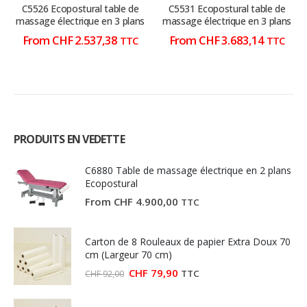
sur
sur
sur
sur
C5526 Ecopostural table de
C5531 Ecopostural table de
la
la
la
la
massage électrique en 3 plans
massage électrique en 3 plans
page
page
page
page
From
CHF
2.537,38
From
CHF
3.683,14
TTC
TTC
du
du
du
du
produit
produit
produit
produit
PRODUITS EN VEDETTE
C6880 Table de massage électrique en 2 plans
Ecopostural
From
CHF
4.900,00
TTC
Carton de 8 Rouleaux de papier Extra Doux 70
cm (Largeur 70 cm)
Le
Le
CHF
79,90
TTC
CHF
92,00
prix
prix
initial
actuel
était :
est :