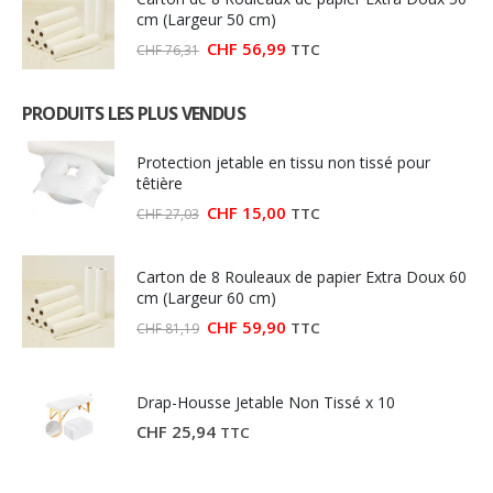
cm (Largeur 50 cm)
Le
Le
CHF
56,99
TTC
CHF
76,31
prix
prix
initial
actuel
était :
est :
PRODUITS LES PLUS VENDUS
CHF 76,31.
CHF 56,99.
Protection jetable en tissu non tissé pour
têtière
Le
Le
CHF
15,00
TTC
CHF
27,03
prix
prix
initial
actuel
était :
est :
Carton de 8 Rouleaux de papier Extra Doux 60
CHF 27,03.
CHF 15,00.
cm (Largeur 60 cm)
Le
Le
CHF
59,90
TTC
CHF
81,19
prix
prix
initial
actuel
était :
est :
CHF 81,19.
CHF 59,90.
Drap-Housse Jetable Non Tissé x 10
CHF
25,94
TTC