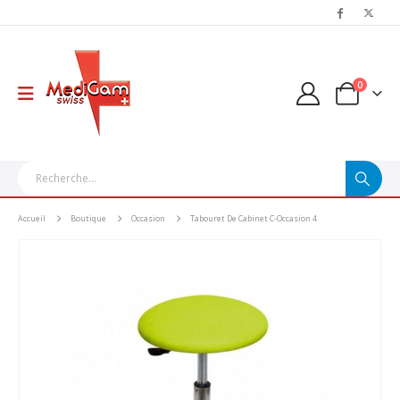
0
Accueil
Boutique
Occasion
Tabouret De Cabinet C-Occasion 4