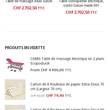
Table de massage Atlas Suisse
Table ostéopathie électrique,
ostéo Suisse made 001
CHF
2.702,50
TTC
CHF
2.702,50
TTC
PRODUITS EN VEDETTE
C6880 Table de massage électrique en 2 plans
Ecopostural
From
CHF
4.900,00
TTC
Carton de 8 Rouleaux de papier Extra Doux 70
cm (Largeur 70 cm)
Le
Le
CHF
79,90
TTC
CHF
92,00
prix
prix
initial
actuel
était :
est :
Carton de 8 Rouleaux de papier Extra Doux 50
CHF 92,00.
CHF 79,90.