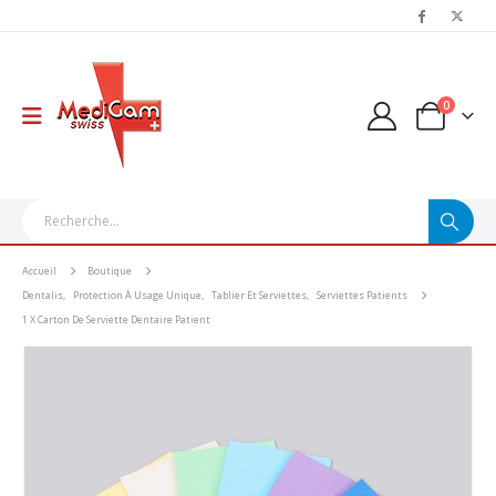
0
Accueil
Boutique
Dentalis
,
Protection À Usage Unique
,
Tablier Et Serviettes
,
Serviettes Patients
1 X Carton De Serviette Dentaire Patient