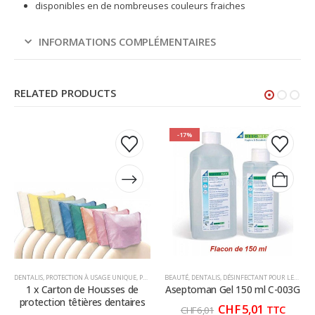
disponibles en de nombreuses couleurs fraiches
INFORMATIONS COMPLÉMENTAIRES
RELATED PRODUCTS
Ce
Ce
-17%
produit
produit
a
a
plusieurs
plusieurs
variations.
variations.
Les
Les
options
options
peuvent
peuvent
être
être
choisies
choisies
DENTALIS
,
PROTECTION À USAGE UNIQUE
,
PROTECTIONS POUR TÊTIÈRES
BEAUTÉ
,
DENTALIS
,
DÉSINFECTANT POUR LES MAINS
,
TABLIER ET SERVIETTES
sur
sur
1 x Carton de Housses de
Aseptoman Gel 150 ml C-003G
la
la
protection têtières dentaires
Le
Le
CHF
5,01
TTC
CHF
6,01