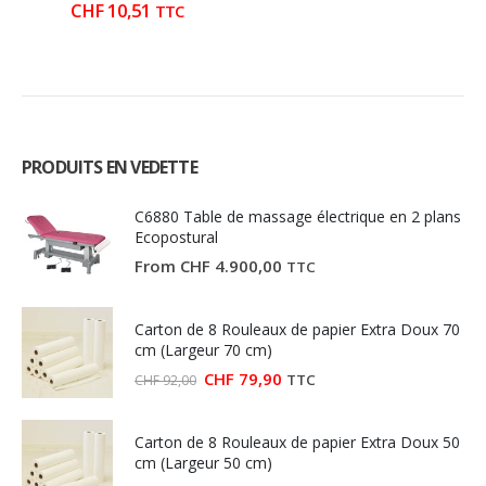
page
page
prix
prix
CHF
10,51
TTC
initial
actuel
du
du
était :
est :
produit
produit
CHF 6,01.
CHF 5,01.
PRODUITS EN VEDETTE
C6880 Table de massage électrique en 2 plans
Ecopostural
From
CHF
4.900,00
TTC
Carton de 8 Rouleaux de papier Extra Doux 70
cm (Largeur 70 cm)
Le
Le
CHF
79,90
TTC
CHF
92,00
prix
prix
initial
actuel
était :
est :
Carton de 8 Rouleaux de papier Extra Doux 50
CHF 92,00.
CHF 79,90.
cm (Largeur 50 cm)