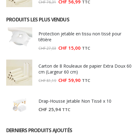
Le
Le
CHF
56,99
TTC
CHF
76,31
prix
prix
initial
actuel
était :
est :
PRODUITS LES PLUS VENDUS
CHF 76,31.
CHF 56,99.
Protection jetable en tissu non tissé pour
têtière
Le
Le
CHF
15,00
TTC
CHF
27,03
prix
prix
initial
actuel
était :
est :
Carton de 8 Rouleaux de papier Extra Doux 60
CHF 27,03.
CHF 15,00.
cm (Largeur 60 cm)
Le
Le
CHF
59,90
TTC
CHF
81,19
prix
prix
initial
actuel
était :
est :
CHF 81,19.
CHF 59,90.
Drap-Housse Jetable Non Tissé x 10
CHF
25,94
TTC
DERNIERS PRODUITS AJOUTÉS