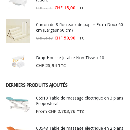
Le
Le
CHF
15,00
TTC
CHF
27,03
prix
prix
initial
actuel
était :
est :
Carton de 8 Rouleaux de papier Extra Doux 60
CHF 27,03.
CHF 15,00.
cm (Largeur 60 cm)
Le
Le
CHF
59,90
TTC
CHF
81,19
prix
prix
initial
actuel
était :
est :
CHF 81,19.
CHF 59,90.
Drap-Housse Jetable Non Tissé x 10
CHF
25,94
TTC
DERNIERS PRODUITS AJOUTÉS
C5510 Table de massage électrique en 3 plans
Ecopostural
From
CHF
2.703,76
TTC
C3548 Table de massage électrique en 2 plans