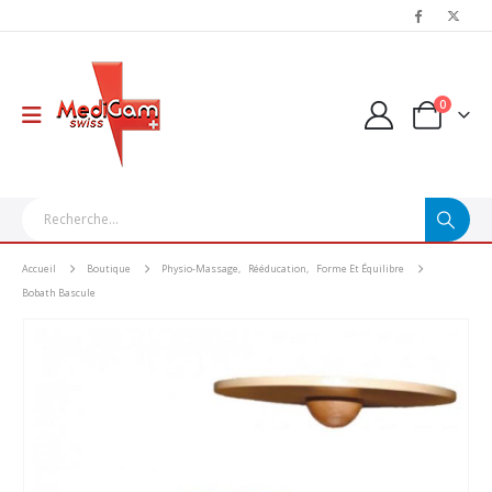
0
Accueil
Boutique
Physio-Massage
,
Rééducation
,
Forme Et Équilibre
Bobath Bascule