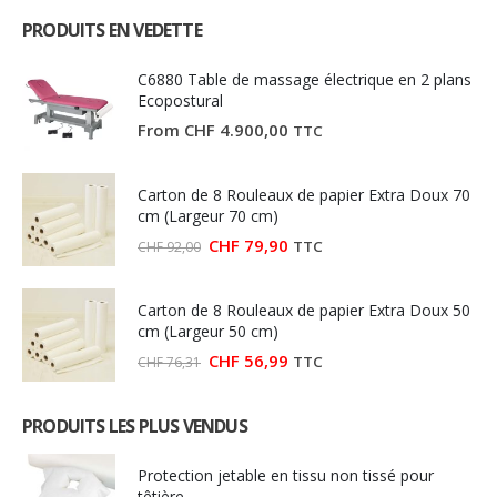
PRODUITS EN VEDETTE
C6880 Table de massage électrique en 2 plans
Ecopostural
From
CHF
4.900,00
TTC
Carton de 8 Rouleaux de papier Extra Doux 70
cm (Largeur 70 cm)
Le
Le
CHF
79,90
TTC
CHF
92,00
prix
prix
initial
actuel
était :
est :
Carton de 8 Rouleaux de papier Extra Doux 50
CHF 92,00.
CHF 79,90.
cm (Largeur 50 cm)
Le
Le
CHF
56,99
TTC
CHF
76,31
prix
prix
initial
actuel
était :
est :
PRODUITS LES PLUS VENDUS
CHF 76,31.
CHF 56,99.
Protection jetable en tissu non tissé pour
têtière