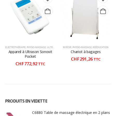
ELECTROTHÉRAPIE
,
PHYSIO-MASSAGE
,
ULTRASON
MIROIR
,
PHYSIO-MASSAGE
,
RÉÉDUCATION
Appareil à Ultrason Sonovit
Chariot à bagages
Pocket
CHF
291,26
TTC
CHF
772,92
TTC
PRODUITS EN VEDETTE
C6880 Table de massage électrique en 2 plans