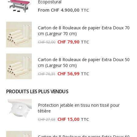
Ecopostural
From
CHF
4.900,00
TTC
Carton de 8 Rouleaux de papier Extra Doux 70
cm (Largeur 70 cm)
Le
Le
CHF
79,90
TTC
CHF
92,00
prix
prix
initial
actuel
était :
est :
Carton de 8 Rouleaux de papier Extra Doux 50
CHF 92,00.
CHF 79,90.
cm (Largeur 50 cm)
Le
Le
CHF
56,99
TTC
CHF
76,31
prix
prix
initial
actuel
était :
est :
PRODUITS LES PLUS VENDUS
CHF 76,31.
CHF 56,99.
Protection jetable en tissu non tissé pour
têtière
Le
Le
CHF
15,00
TTC
CHF
27,03
prix
prix
initial
actuel
était :
est :
Carton de 8 Rouleaux de papier Extra Doux 60