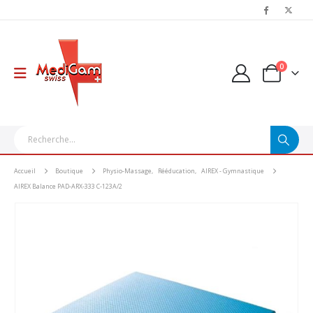
0
Accueil
Boutique
Physio-Massage
,
Rééducation
,
AIREX - Gymnastique
AIREX Balance PAD-ARX-333 C-123A/2