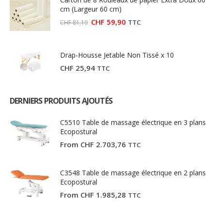
CHF 27,03.
CHF 15,00.
cm (Largeur 60 cm)
Le
Le
CHF
59,90
TTC
CHF
81,19
prix
prix
initial
actuel
était :
est :
CHF 81,19.
CHF 59,90.
Drap-Housse Jetable Non Tissé x 10
CHF
25,94
TTC
DERNIERS PRODUITS AJOUTÉS
C5510 Table de massage électrique en 3 plans
Ecopostural
From
CHF
2.703,76
TTC
C3548 Table de massage électrique en 2 plans
Ecopostural
From
CHF
1.985,28
TTC