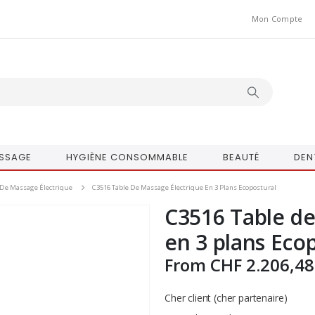
Mon Compte
SSAGE
HYGIÈNE CONSOMMABLE
BEAUTÉ
DEN
 De Massage Électrique
C3516 Table De Massage Électrique En 3 Plans Ecopostural
C3516 Table de
en 3 plans Eco
From
CHF
2.206,48
Cher client (cher partenaire)