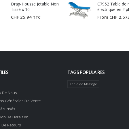
Drap-Housse Jetable Non
CHF 81,19.
CHF 59,90.
C7952 Table de
Tissé x 10
électrique en 2 p
Ecopostural
CHF
25,94
From
CHF
2.67
TTC
ILES
TAGS POPULAIRES
Table de Massage
s De Nous
ons Générales De Vente
Sécurisés
ion De Livraison
e De Retours