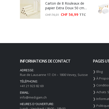
Carton de 8 Rouleaux de
CHF 92,00.
CHF 79,90.
papier Extra Doux 50 cm
(Largeur 50 cm)
Le
Le
CHF
56,99
TTC
CHF
76,31
prix
prix
initial
actuel
était :
est :
CHF 76,31.
CHF 56,99.
INFORMATIONS DE CONTACT
PAGES UT
ADRESSE:
❯ Blog
Rue de Lausanne 17. CH – 1800 Vevey, Suisse
❯ À Propo
TÉLÉPHONE:
❯ Conditi
+41 21 923 82 69
❯ Achats 
EMAIL:
info@medigam.ch
❯ Informat
HEURES D'OUVERTURE:
❯ Politiqu
Lundi - Vendredi / 9h00 - 18h00