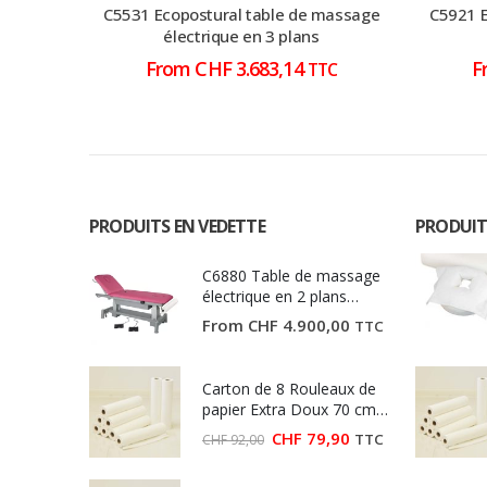
C5531 Ecopostural table de massage
C5921 E
électrique en 3 plans
From
CHF
3.683,14
F
TTC
PRODUITS EN VEDETTE
PRODUIT
C6880 Table de massage
électrique en 2 plans
Ecopostural
From
CHF
4.900,00
TTC
Carton de 8 Rouleaux de
papier Extra Doux 70 cm
(Largeur 70 cm)
Le
Le
CHF
79,90
TTC
CHF
92,00
prix
prix
initial
actuel
était :
est :