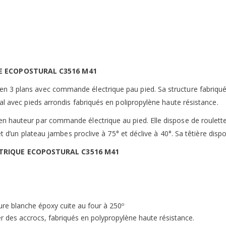
UE ECOPOSTURAL C3516 M41
 3 plans avec commande électrique pau pied. Sa structure fabriquée
al avec pieds arrondis fabriqués en polipropylène haute résistance.
n hauteur par commande électrique au pied. Elle dispose de roulette
 et d’un plateau jambes proclive à 75° et déclive à 40°. Sa têtière dis
CTRIQUE ECOPOSTURAL C3516 M41
ture blanche époxy cuite au four à 250º
er des accrocs, fabriqués en polypropylène haute résistance.