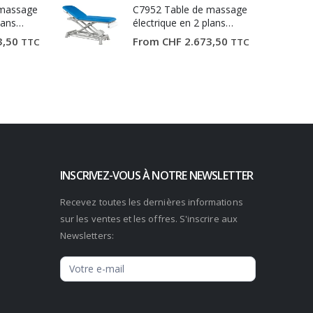
 massage
C7952 Table de massage
lans
électrique en 2 plans
Ecopostural
3,50
From
CHF
2.673,50
TTC
TTC
INSCRIVEZ-VOUS À NOTRE NEWSLETTER
Recevez toutes les dernières informations
sur les ventes et les offres. S'inscrire aux
Newsletters:
Newsletter