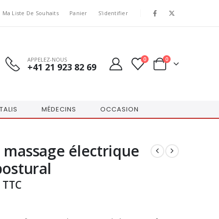
Ma Liste De Souhaits
Panier
S'identifier
APPELEZ-NOUS
0
0
+41 21 923 82 69
TALIS
MÉDECINS
OCCASION
 massage électrique
postural
TTC