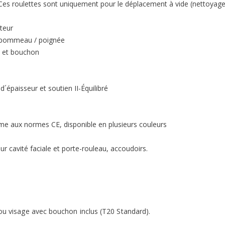
s roulettes sont uniquement pour le déplacement à vide (nettoyage et
teur
r pommeau / poignée
e et bouchon
´épaisseur et soutien II-Équilibré
me aux normes CE, disponible en plusieurs couleurs
 cavité faciale et porte-rouleau, accoudoirs.
rou visage avec bouchon inclus (T20 Standard).