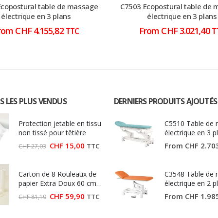
copostural table de massage
C7503 Ecopostural table de
électrique en 3 plans
électrique en 3 plans
rom
CHF
4.155,82
From
CHF
3.021,40
TTC
T
S LES PLUS VENDUS
DERNIERS PRODUITS AJOUTÉS
Protection jetable en tissu
C5510 Table de
non tissé pour têtière
électrique en 3 p
Ecopostural
Le
Le
CHF
15,00
From
CHF
2.70
TTC
CHF
27,03
prix
prix
initial
actuel
était :
est :
Carton de 8 Rouleaux de
CHF 27,03.
CHF 15,00.
C3548 Table de
papier Extra Doux 60 cm
électrique en 2 p
(Largeur 60 cm)
Ecopostural
Le
Le
CHF
59,90
From
CHF
1.98
TTC
CHF
81,19
prix
prix
initial
actuel
était :
est :