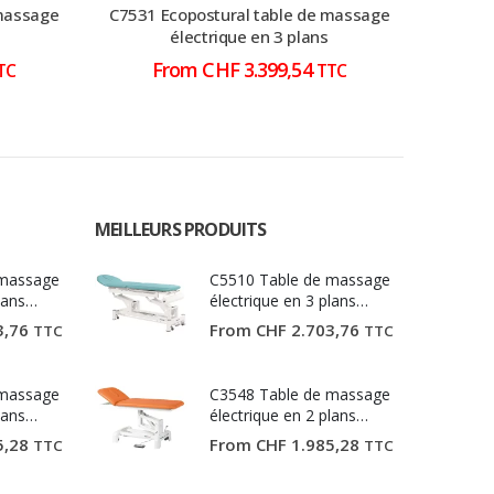
 massage
C7531 Ecopostural table de massage
C7991 
électrique en 3 plans
From
CHF
3.399,54
TC
TTC
MEILLEURS PRODUITS
 massage
C5510 Table de massage
lans
électrique en 3 plans
Ecopostural
3,76
From
CHF
2.703,76
TTC
TTC
 massage
C3548 Table de massage
lans
électrique en 2 plans
Ecopostural
5,28
From
CHF
1.985,28
TTC
TTC