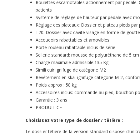
Roulettes escamotables actionnement par pédale. Ce
patients
Système de réglage de hauteur par pédale avec mo
Réglage des plateaux: Dossier et plateau pieds pa
T20: Dossier avec cavité visage en forme de goutt
Accoudoirs rabattables et amovibles
Porte-rouleau rabattable inclus de série
Sellerie standard: mousse de polyuréthane de 5 cm d
Charge maximale admissible:135 Kg
Simili cuir ignifuge de catégorie M2
Revêtement en skaï ignifuge catégorie M-2, confor
Poids approx : 58 kg
Accessoires inclus: commande au pied, bouchon pour
Garantie : 3 ans
PRODUIT CE
Choisissez votre type de dossier / têtière :
Le dossier têtière de la version standard dispose d’un t