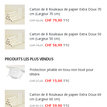
Carton de 8 Rouleaux de papier Extra Doux 70
cm (Largeur 70 cm)
Le
Le
CHF
79,90
TTC
CHF
92,00
prix
prix
initial
actuel
était :
est :
Carton de 8 Rouleaux de papier Extra Doux 50
CHF 92,00.
CHF 79,90.
cm (Largeur 50 cm)
Le
Le
CHF
56,99
TTC
CHF
76,31
prix
prix
initial
actuel
était :
est :
PRODUITS LES PLUS VENDUS
CHF 76,31.
CHF 56,99.
Protection jetable en tissu non tissé pour
têtière
Le
Le
CHF
15,00
TTC
CHF
27,03
prix
prix
initial
actuel
était :
est :
Carton de 8 Rouleaux de papier Extra Doux 60
CHF 27,03.
CHF 15,00.
cm (Largeur 60 cm)
Le
Le
CHF
59,90
TTC
CHF
81,19