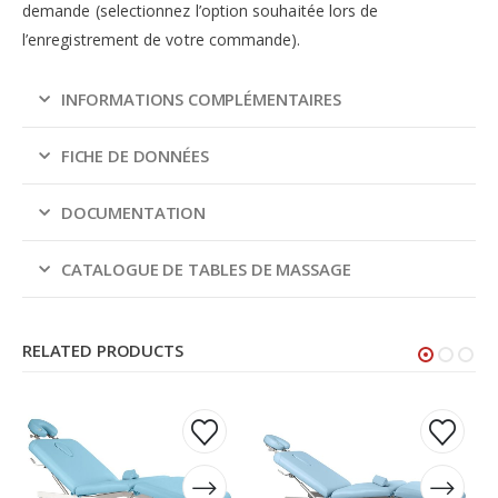
demande (selectionnez l’option souhaitée lors de
l’enregistrement de votre commande).
INFORMATIONS COMPLÉMENTAIRES
FICHE DE DONNÉES
DOCUMENTATION
CATALOGUE DE TABLES DE MASSAGE
RELATED PRODUCTS
Ce
Ce
Ce
Ce
produit
produit
produit
produit
a
a
a
a
plusieurs
plusieurs
plusieurs
plusieurs