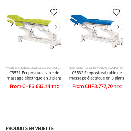
Ce
Ce
Ce
Ce
produit
produit
produit
produit
a
a
a
a
plusieurs
plusieurs
plusieurs
plusieurs
variations.
variations.
variations.
variations.
Les
Les
Les
Les
options
options
options
options
peuvent
peuvent
peuvent
peuvent
être
être
être
être
choisies
choisies
choisies
choisies
MOBILIERS
,
TABLES DE MASSAGE ECOPOSTURAL
,
TABLES DE MASSAGE ÉLECTRIQUE
MOBILIERS
,
TABLES DE MASSAGE ECOPOSTURAL
,
T
sur
sur
sur
sur
C5531 Ecopostural table de
C5532 Ecopostural table de
la
la
la
la
massage électrique en 3 plans
massage électrique en 3 plans
page
page
page
page
From
CHF
3.683,14
From
CHF
3.777,70
TTC
TTC
du
du
du
du
produit
produit
produit
produit
PRODUITS EN VEDETTE