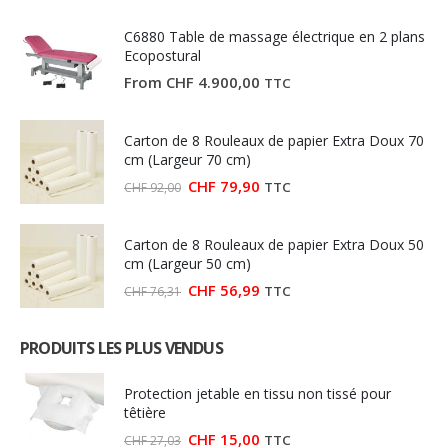
C6880 Table de massage électrique en 2 plans
Ecopostural
From
CHF
4.900,00
TTC
Carton de 8 Rouleaux de papier Extra Doux 70
cm (Largeur 70 cm)
Le
Le
CHF
79,90
TTC
CHF
92,00
prix
prix
initial
actuel
était :
est :
Carton de 8 Rouleaux de papier Extra Doux 50
CHF 92,00.
CHF 79,90.
cm (Largeur 50 cm)
Le
Le
CHF
56,99
TTC
CHF
76,31
prix
prix
initial
actuel
était :
est :
PRODUITS LES PLUS VENDUS
CHF 76,31.
CHF 56,99.
Protection jetable en tissu non tissé pour
têtière
Le
Le
CHF
15,00
TTC
CHF
27,03