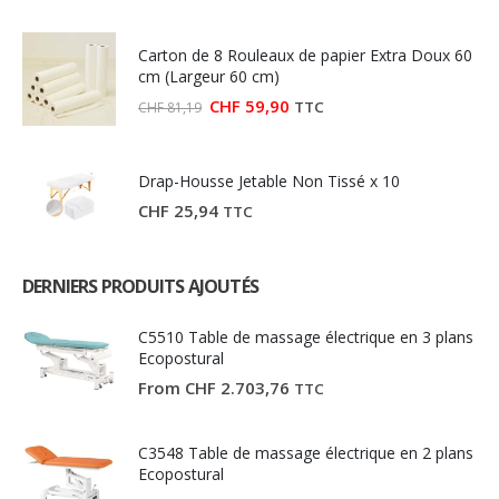
prix
prix
initial
actuel
était :
est :
Carton de 8 Rouleaux de papier Extra Doux 60
CHF 27,03.
CHF 15,00.
cm (Largeur 60 cm)
Le
Le
CHF
59,90
TTC
CHF
81,19
prix
prix
initial
actuel
était :
est :
CHF 81,19.
CHF 59,90.
Drap-Housse Jetable Non Tissé x 10
CHF
25,94
TTC
DERNIERS PRODUITS AJOUTÉS
C5510 Table de massage électrique en 3 plans
Ecopostural
From
CHF
2.703,76
TTC
C3548 Table de massage électrique en 2 plans
Ecopostural