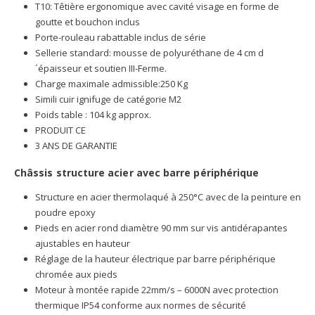
T10: Têtière ergonomique avec cavité visage en forme de
goutte et bouchon inclus
Porte-rouleau rabattable inclus de série
Sellerie standard: mousse de polyuréthane de 4 cm d
´épaisseur et soutien III-Ferme.
Charge maximale admissible:250 Kg
Simili cuir ignifuge de catégorie M2
Poids table : 104 kg approx.
PRODUIT CE
3 ANS DE GARANTIE
Châssis structure acier avec barre périphérique
Structure en acier thermolaqué à 250°C avec de la peinture en
poudre epoxy
Pieds en acier rond diamètre 90 mm sur vis antidérapantes
ajustables en hauteur
Réglage de la hauteur électrique par barre périphérique
chromée aux pieds
Moteur à montée rapide 22mm/s – 6000N avec protection
thermique IP54 conforme aux normes de sécurité