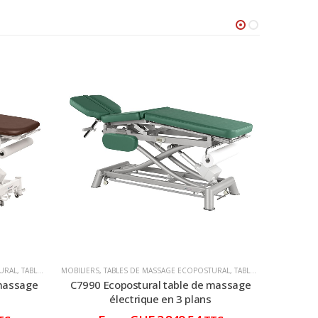
URAL
,
TABLES DE MASSAGE ÉLECTRIQUE
MOBILIERS
,
TABLES DE MASSAGE ECOPOSTURAL
,
TABLES DE MASSAGE ÉLECTRIQUE
MOBILIERS
,
 massage
C7990 Ecopostural table de massage
C7991 
électrique en 3 plans