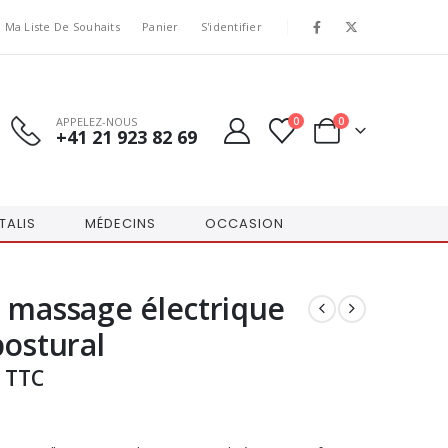
Ma Liste De Souhaits
Panier
S'identifier
APPELEZ-NOUS
0
0
+41 21 923 82 69
TALIS
MÉDECINS
OCCASION
 massage électrique
postural
TTC