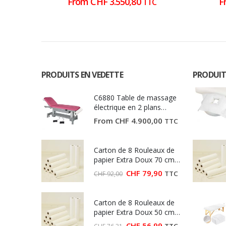
From
CHF
3.550,80
F
TTC
PRODUITS EN VEDETTE
PRODUIT
C6880 Table de massage
électrique en 2 plans
Ecopostural
From
CHF
4.900,00
TTC
Carton de 8 Rouleaux de
papier Extra Doux 70 cm
(Largeur 70 cm)
Le
Le
CHF
79,90
TTC
CHF
92,00
prix
prix
initial
actuel
était :
est :
Carton de 8 Rouleaux de
CHF 92,00.
CHF 79,90.
papier Extra Doux 50 cm
(Largeur 50 cm)
Le
Le
CHF
56,99
TTC