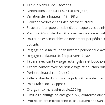
Table 2 plans avec 5 sections
Dimensions Standard : 50×188 cm (M14)
Variation de la hauteur : 49 – 98 cm
Élévation verticale sans déplacement latéral
Structure fabriquée en tube d’acier laqué avec peint
Pieds de 90mm de diamètre avec vis de compensati
Roulettes escamotables actionnement par pédale. Ce
patients
Réglage de la hauteur par système périphérique av
Réglage du plateau têtière par vérin à gaz
Têtière avec cavité visage rectangulaire et bouchon
Têtière confort avec coussin visage et bouchon ro
Porte-rouleau chromé de série
Sellerie standard: mousse de polyuréthane de 5 cm 
Poids table: 88 kg approx
Charge maximale admissible:200 kg
Simili cuir ignifuge de catégorie M2, conforme aux 
Protection antimicrobienne et antibactérienne Sa