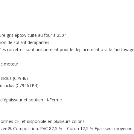
ure gris époxy cuite au four à 250º
on de sol antidérapantes
s roulettes sont uniquement pour le déplacement à vide (nettoyage et
ec moteur
 inclus (C7946)
nd inclus (C7946TPR)
d´épaisseur et soutien III-Ferme
normes CE, et disponible en plusieurs coloris
nitized®. Composition: PVC 87,5 % – Coton 12,5 % Épaisseur moyenne