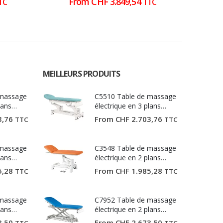
From
CHF
3.849,54
TC
TTC
MEILLEURS PRODUITS
 massage
C5510 Table de massage
lans
électrique en 3 plans
Ecopostural
3,76
From
CHF
2.703,76
TTC
TTC
 massage
C3548 Table de massage
lans
électrique en 2 plans
Ecopostural
5,28
From
CHF
1.985,28
TTC
TTC
 massage
C7952 Table de massage
lans
électrique en 2 plans
Ecopostural
3,50
From
CHF
2.673,50
TTC
TTC