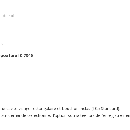
n de sol
ie
postural C 7946
une cavité visage rectangulaire et bouchon inclus (T05 Standard).
on sur demande (selectionnez l’option souhaitée lors de l’enregistrem