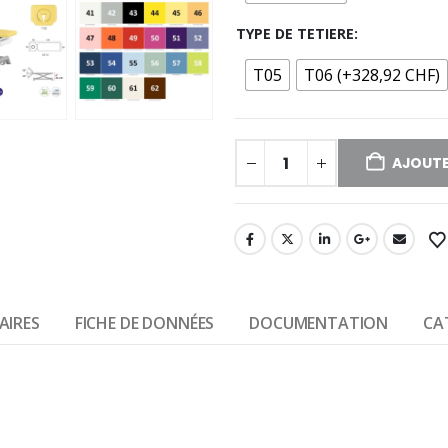
TYPE DE TETIERE
T05
T06 (+328,92 CHF)
AJOUTE
AIRES
FICHE DE DONNÉES
DOCUMENTATION
CA