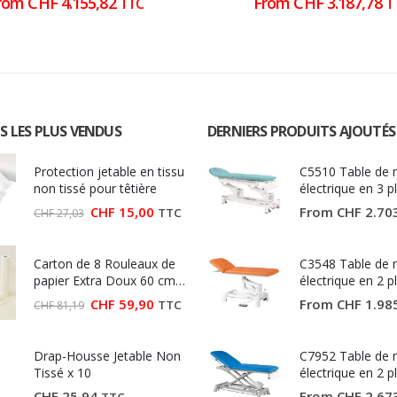
rom
CHF
4.155,82
From
CHF
3.187,78
TTC
T
S LES PLUS VENDUS
DERNIERS PRODUITS AJOUTÉS
Protection jetable en tissu
C5510 Table de
non tissé pour têtière
électrique en 3 p
Ecopostural
Le
Le
CHF
15,00
From
CHF
2.70
TTC
CHF
27,03
prix
prix
initial
actuel
était :
est :
Carton de 8 Rouleaux de
CHF 27,03.
CHF 15,00.
C3548 Table de
papier Extra Doux 60 cm
électrique en 2 p
(Largeur 60 cm)
Ecopostural
Le
Le
CHF
59,90
From
CHF
1.98
TTC
CHF
81,19
prix
prix
initial
actuel
était :
est :
Drap-Housse Jetable Non
CHF 81,19.
CHF 59,90.
C7952 Table de
Tissé x 10
électrique en 2 p
Ecopostural
CHF
25,94
From
CHF
2.67
TTC