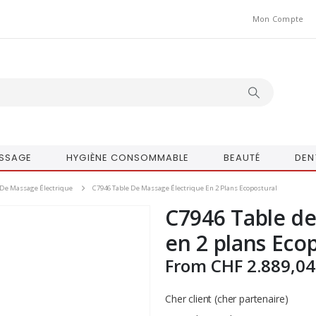
Mon Compte
SSAGE
HYGIÈNE CONSOMMABLE
BEAUTÉ
DEN
 De Massage Électrique
C7946 Table De Massage Électrique En 2 Plans Ecopostural
C7946 Table de
en 2 plans Eco
From
CHF
2.889,04
Cher client (cher partenaire)