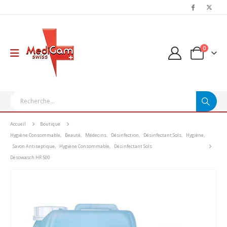
0
Accueil
Boutique
Hygiène Consommable
,
Beauté
,
Médecins
,
Désinfection
,
Désinfectant Sols
,
Hygiène
,
Savon Antiseptique
,
Hygiène Consommable
,
Désinfectant Sols
Desowasch HR 500