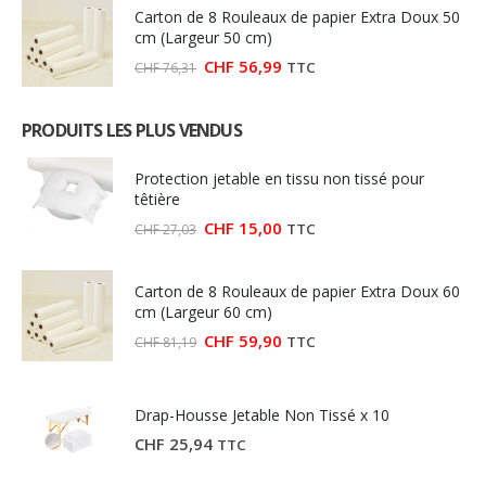
était :
est :
Carton de 8 Rouleaux de papier Extra Doux 50
CHF 92,00.
CHF 79,90.
cm (Largeur 50 cm)
Le
Le
CHF
56,99
TTC
CHF
76,31
prix
prix
initial
actuel
était :
est :
PRODUITS LES PLUS VENDUS
CHF 76,31.
CHF 56,99.
Protection jetable en tissu non tissé pour
têtière
Le
Le
CHF
15,00
TTC
CHF
27,03
prix
prix
initial
actuel
était :
est :
Carton de 8 Rouleaux de papier Extra Doux 60
CHF 27,03.
CHF 15,00.
cm (Largeur 60 cm)
Le
Le
CHF
59,90
TTC
CHF
81,19
prix
prix
initial
actuel
était :
est :
CHF 81,19.
CHF 59,90.
Drap-Housse Jetable Non Tissé x 10
CHF
25,94
TTC