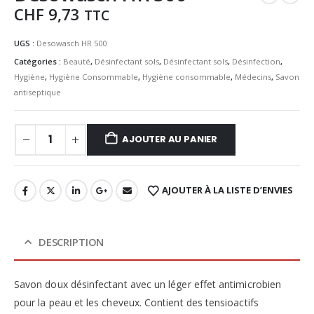
CHF
9,73
TTC
UGS :
Desowasch HR 500
Catégories :
Beauté
,
Désinfectant sols
,
Désinfectant sols
,
Désinfection
,
Hygiène
,
Hygiène Consommable
,
Hygiène consommable
,
Médecins
,
Savon
antiseptique
AJOUTER AU PANIER
AJOUTER À LA LISTE D’ENVIES
DESCRIPTION
Savon doux désinfectant avec un léger effet antimicrobien
pour la peau et les cheveux. Contient des tensioactifs