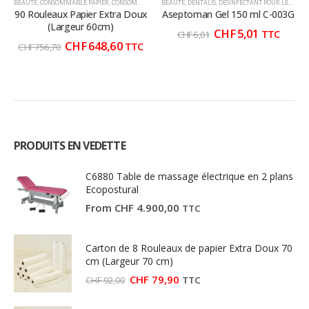
BEAUTÉ
,
CONSOMMABLE PAPIER
,
CONSOMMABLE ROULEAUX
BEAUTÉ
,
DENTALIS
,
CONSOMMABLES
,
DÉSINFECTANT POUR LES MAINS
,
HYGIÈNE CONSOMM
90 Rouleaux Papier Extra Doux
Aseptoman Gel 150 ml C-003G
(Largeur 60cm)
Le
Le
CHF
5,01
TTC
CHF
6,01
prix
prix
Le
Le
CHF
648,60
TTC
CHF
756,70
initial
actuel
prix
prix
était :
est :
initial
actuel
CHF 6,01.
CHF 5,01.
était :
est :
CHF 756,70.
CHF 648,60.
PRODUITS EN VEDETTE
C6880 Table de massage électrique en 2 plans
Ecopostural
From
CHF
4.900,00
TTC
Carton de 8 Rouleaux de papier Extra Doux 70
cm (Largeur 70 cm)
Le
Le
CHF
79,90
TTC
CHF
92,00
prix
prix
initial
actuel