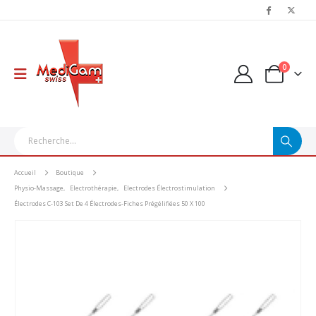
0
Accueil
Boutique
Physio-Massage
,
Electrothérapie
,
Electrodes Électrostimulation
Électrodes C-103 Set De 4 Électrodes-Fiches Prégélifiées 50 X 100