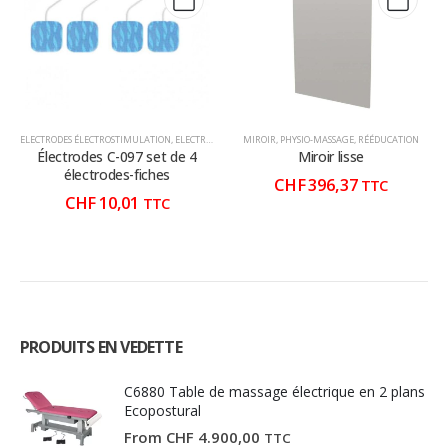
ELECTRODES ÉLECTROSTIMULATION
,
ELECTROTHÉRAPIE
MIROIR
,
PHYSIO-MASSAGE
,
PHYSIO-MASSAGE
,
RÉÉDUCATION
Électrodes C-097 set de 4
Miroir lisse
électrodes-fiches
CHF
396,37
TTC
CHF
10,01
TTC
PRODUITS EN VEDETTE
C6880 Table de massage électrique en 2 plans
Ecopostural
From
CHF
4.900,00
TTC