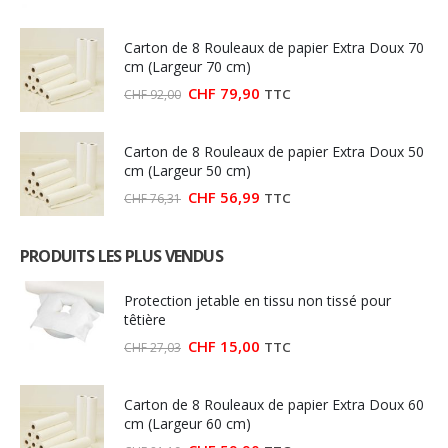
Carton de 8 Rouleaux de papier Extra Doux 70
cm (Largeur 70 cm)
Le
Le
CHF
79,90
TTC
CHF
92,00
prix
prix
initial
actuel
était :
est :
Carton de 8 Rouleaux de papier Extra Doux 50
CHF 92,00.
CHF 79,90.
cm (Largeur 50 cm)
Le
Le
CHF
56,99
TTC
CHF
76,31
prix
prix
initial
actuel
était :
est :
PRODUITS LES PLUS VENDUS
CHF 76,31.
CHF 56,99.
Protection jetable en tissu non tissé pour
têtière
Le
Le
CHF
15,00
TTC
CHF
27,03
prix
prix
initial
actuel
était :
est :
Carton de 8 Rouleaux de papier Extra Doux 60
CHF 27,03.
CHF 15,00.
cm (Largeur 60 cm)