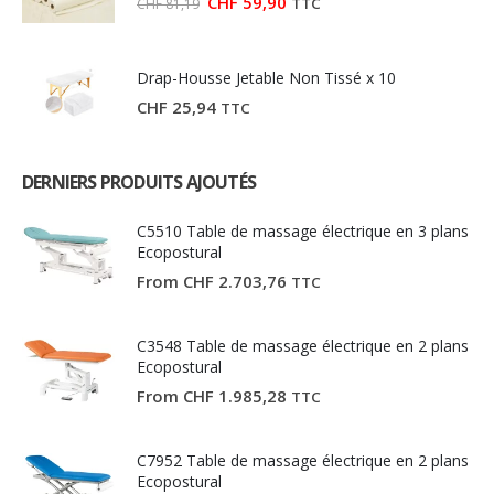
Le
Le
CHF
59,90
TTC
CHF
81,19
prix
prix
initial
actuel
était :
est :
CHF 81,19.
CHF 59,90.
Drap-Housse Jetable Non Tissé x 10
CHF
25,94
TTC
DERNIERS PRODUITS AJOUTÉS
C5510 Table de massage électrique en 3 plans
Ecopostural
From
CHF
2.703,76
TTC
C3548 Table de massage électrique en 2 plans
Ecopostural
From
CHF
1.985,28
TTC
C7952 Table de massage électrique en 2 plans
Ecopostural