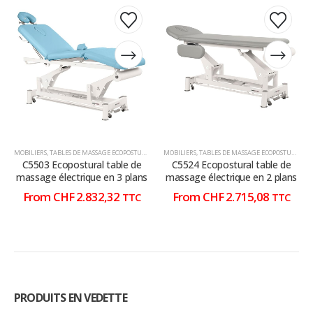
Ce
Ce
Ce
Ce
produit
produit
produit
produit
a
a
a
a
plusieurs
plusieurs
plusieurs
plusieurs
variations.
variations.
variations.
variations.
Les
Les
Les
Les
options
options
options
options
peuvent
peuvent
peuvent
peuvent
être
être
être
être
choisies
choisies
choisies
choisies
MOBILIERS
,
TABLES DE MASSAGE ECOPOSTURAL
,
TABLES DE MASSAGE ÉLECTRIQUE
MOBILIERS
,
TABLES DE MASSAGE ECOPOSTURAL
,
T
sur
sur
sur
sur
C5503 Ecopostural table de
C5524 Ecopostural table de
la
la
la
la
massage électrique en 3 plans
massage électrique en 2 plans
page
page
page
page
From
CHF
2.832,32
From
CHF
2.715,08
TTC
TTC
du
du
du
du
produit
produit
produit
produit
PRODUITS EN VEDETTE