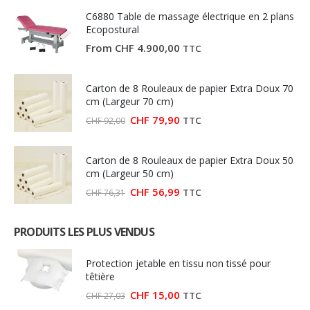
C6880 Table de massage électrique en 2 plans
Ecopostural
From
CHF
4.900,00
TTC
Carton de 8 Rouleaux de papier Extra Doux 70
cm (Largeur 70 cm)
Le
Le
CHF
79,90
TTC
CHF
92,00
prix
prix
initial
actuel
était :
est :
Carton de 8 Rouleaux de papier Extra Doux 50
CHF 92,00.
CHF 79,90.
cm (Largeur 50 cm)
Le
Le
CHF
56,99
TTC
CHF
76,31
prix
prix
initial
actuel
était :
est :
PRODUITS LES PLUS VENDUS
CHF 76,31.
CHF 56,99.
Protection jetable en tissu non tissé pour
têtière
Le
Le
CHF
15,00
TTC
CHF
27,03
prix
prix