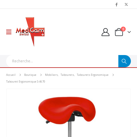
0
Accueil
Boutique
Mobiliers
,
Tabourets
,
Tabourets Ergonomique
Tabouret Ergonomique S-4670