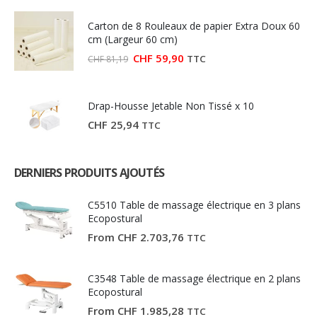
initial
actuel
était :
est :
Carton de 8 Rouleaux de papier Extra Doux 60
CHF 27,03.
CHF 15,00.
cm (Largeur 60 cm)
Le
Le
CHF
59,90
TTC
CHF
81,19
prix
prix
initial
actuel
était :
est :
CHF 81,19.
CHF 59,90.
Drap-Housse Jetable Non Tissé x 10
CHF
25,94
TTC
DERNIERS PRODUITS AJOUTÉS
C5510 Table de massage électrique en 3 plans
Ecopostural
From
CHF
2.703,76
TTC
C3548 Table de massage électrique en 2 plans
Ecopostural
From
CHF
1.985,28
TTC