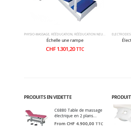
PHYSIO-MASSAGE
,
RÉÉDUCATION
,
RÉÉDUCATION NEURO
ELECTRODES
Échelle une rampe
Élec
CHF
1.301,20
TTC
PRODUITS EN VEDETTE
PRODUIT
C6880 Table de massage
électrique en 2 plans
Ecopostural
From
CHF
4.900,00
TTC