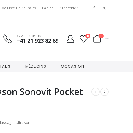
Ma Liste De Souhaits
Panier
S'identifier
APPELEZ-NOUS
0
0
+41 21 923 82 69
TALIS
MÉDECINS
OCCASION
rason Sonovit Pocket
Massage
,
Ultrason