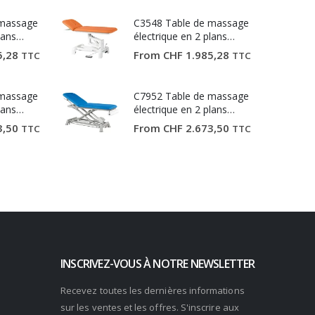
 massage
C3548 Table de massage
lans
électrique en 2 plans
Ecopostural
5,28
From
CHF
1.985,28
TTC
TTC
 massage
C7952 Table de massage
lans
électrique en 2 plans
Ecopostural
3,50
From
CHF
2.673,50
TTC
TTC
INSCRIVEZ-VOUS À NOTRE NEWSLETTER
Recevez toutes les dernières informations
sur les ventes et les offres. S'inscrire aux