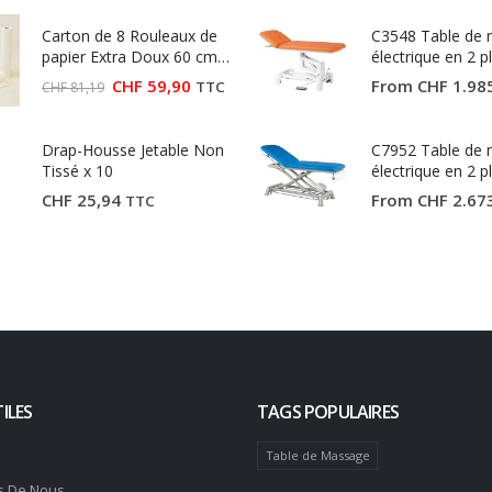
initial
actuel
était :
est :
Carton de 8 Rouleaux de
CHF 27,03.
CHF 15,00.
C3548 Table de
papier Extra Doux 60 cm
électrique en 2 p
(Largeur 60 cm)
Ecopostural
Le
Le
CHF
59,90
From
CHF
1.98
TTC
CHF
81,19
prix
prix
initial
actuel
était :
est :
Drap-Housse Jetable Non
CHF 81,19.
CHF 59,90.
C7952 Table de
Tissé x 10
électrique en 2 p
Ecopostural
CHF
25,94
From
CHF
2.67
TTC
ILES
TAGS POPULAIRES
Table de Massage
s De Nous