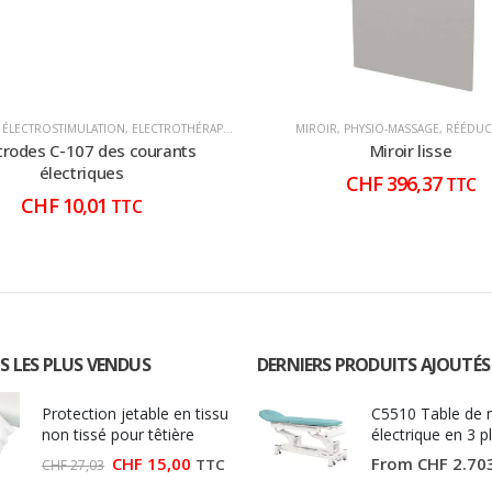
 ÉLECTROSTIMULATION
,
ELECTROTHÉRAPIE
,
PHYSIO-MASSAGE
MIROIR
,
PHYSIO-MASSAGE
,
RÉÉDUC
trodes C-107 des courants
Miroir lisse
électriques
CHF
396,37
TTC
CHF
10,01
TTC
S LES PLUS VENDUS
DERNIERS PRODUITS AJOUTÉS
Protection jetable en tissu
C5510 Table de
non tissé pour têtière
électrique en 3 p
Ecopostural
Le
Le
CHF
15,00
From
CHF
2.70
TTC
CHF
27,03
prix
prix