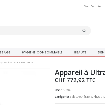
Mon Compte
SSAGE
HYGIÈNE CONSOMMABLE
BEAUTÉ
DEN
ppareil À Ultrason Sonovit Pocket
Appareil à Ult
CHF
772,92
TTC
UGS :
C-094
Catégories :
Electrothérapie
,
Physio-