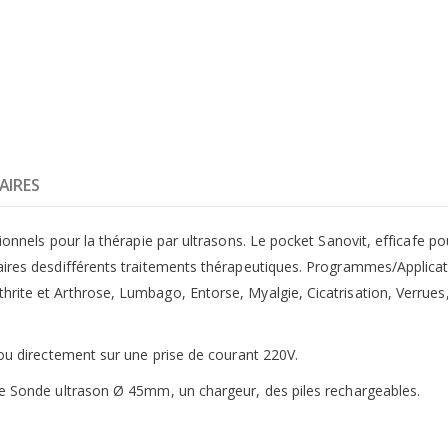
AIRES
ionnels pour la thérapie par ultrasons. Le pocket Sanovit, efficafe po
aires desdifférents traitements thérapeutiques. Programmes/Applicati
ite et Arthrose, Lumbago, Entorse, Myalgie, Cicatrisation, Verrues, Ra
 ou directement sur une prise de courant 220V.
une Sonde ultrason Ø 45mm, un chargeur, des piles rechargeables.