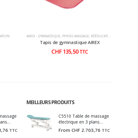
ATION
AIREX - GYMNASTIQUE
,
PHYSIO-MASSAGE
,
RÉÉDUCATION
AIREX - GY
Tapis de gymnastique AIREX
Tapis d
CHF
135,50
TTC
MEILLEURS PRODUITS
 massage
C5510 Table de massage
lans
électrique en 3 plans
Ecopostural
3,76
From
CHF
2.703,76
TTC
TTC