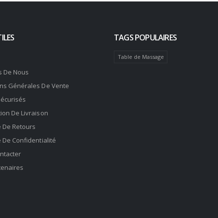
ILES
TAGS POPULAIRES
Table de Massage
s De Nous
ons Générales De Vente
Sécurisés
ion De Livraison
e De Retours
e De Confidentialité
ntacter
tenaires