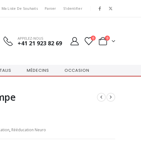
Ma Liste De Souhaits
Panier
S'identifier
APPELEZ-NOUS
0
0
+41 21 923 82 69
TALIS
MÉDECINS
OCCASION
ampe
ation
,
Rééducation Neuro