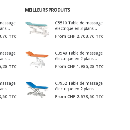
MEILLEURS PRODUITS
 massage
C5510 Table de massage
lans
électrique en 3 plans
Ecopostural
3,76
From
CHF
2.703,76
TTC
TTC
 massage
C3548 Table de massage
lans
électrique en 2 plans
Ecopostural
5,28
From
CHF
1.985,28
TTC
TTC
 massage
C7952 Table de massage
lans
électrique en 2 plans
Ecopostural
3,50
From
CHF
2.673,50
TTC
TTC