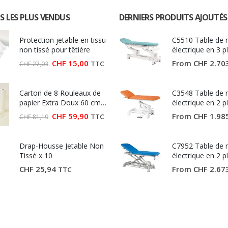
S LES PLUS VENDUS
DERNIERS PRODUITS AJOUTÉS
Protection jetable en tissu
C5510 Table de
non tissé pour têtière
électrique en 3 p
Ecopostural
Le
Le
CHF
15,00
From
CHF
2.70
TTC
CHF
27,03
prix
prix
initial
actuel
était :
est :
Carton de 8 Rouleaux de
CHF 27,03.
CHF 15,00.
C3548 Table de
papier Extra Doux 60 cm
électrique en 2 p
(Largeur 60 cm)
Ecopostural
Le
Le
CHF
59,90
From
CHF
1.98
TTC
CHF
81,19
prix
prix
initial
actuel
était :
est :
Drap-Housse Jetable Non
CHF 81,19.
CHF 59,90.
C7952 Table de
Tissé x 10
électrique en 2 p
Ecopostural
CHF
25,94
From
CHF
2.67
TTC