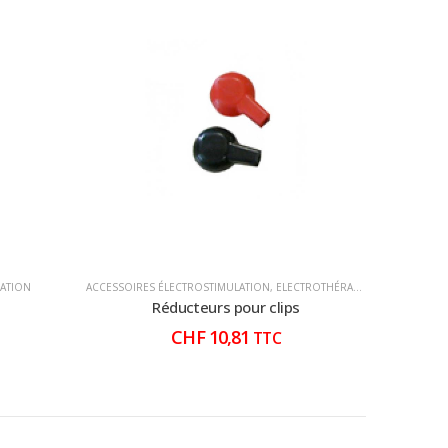
ATION
ACCESSOIRES ÉLECTROSTIMULATION
,
ELECTROTHÉRAPIE
,
PHYSIO-MASS
AIREX - GY
Réducteurs pour clips
Tapis 
CHF
10,81
TTC