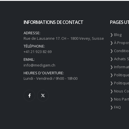
INFORMATIONS DE CONTACT
PAGES UT
ADRESSE:
❯ Blog
Rue de Lausanne 17. CH – 1800 Vevey, Suisse
❯ À Propo
TÉLÉPHONE:
❯ Conditi
+41 21 923 82 69
❯ Achats 
EMAIL:
info@medigam.ch
❯ Informat
HEURES D'OUVERTURE:
❯ Politiqu
Lundi - Vendredi / 9h00 - 18h00
❯ Politiqu
❯ Nous Co
❯ Nos Par
❯ FAQ