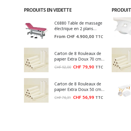
PRODUITS EN VEDETTE
PRODUIT
C6880 Table de massage
électrique en 2 plans
Ecopostural
From
CHF
4.900,00
TTC
Carton de 8 Rouleaux de
papier Extra Doux 70 cm
(Largeur 70 cm)
Le
Le
CHF
79,90
TTC
CHF
92,00
prix
prix
initial
actuel
était :
est :
Carton de 8 Rouleaux de
CHF 92,00.
CHF 79,90.
papier Extra Doux 50 cm
(Largeur 50 cm)
Le
Le
CHF
56,99
TTC
CHF
76,31
prix
prix
initial
actuel
était :
est :
CHF 76,31.
CHF 56,99.