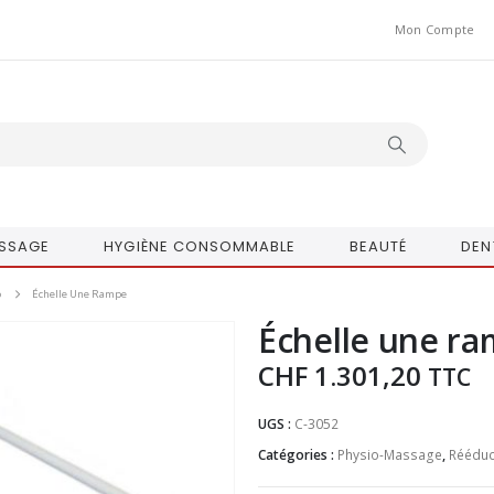
Mon Compte
SSAGE
HYGIÈNE CONSOMMABLE
BEAUTÉ
DEN
o
Échelle Une Rampe
Échelle une r
CHF
1.301,20
TTC
UGS :
C-3052
Catégories :
Physio-Massage
,
Rééduc