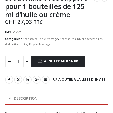
pour 1 bouteilles de 125
ml d’huile ou crème
CHF
27,03
TTC
UGS :
C-XYZ
Catégories :
Accessoire Table Massage
,
Accessoires
,
Divers accessoires
,
Gel Lotion Huile
,
Physio-Massage
AJOUTER AU PANIER
AJOUTER À LA LISTE D’ENVIES
DESCRIPTION