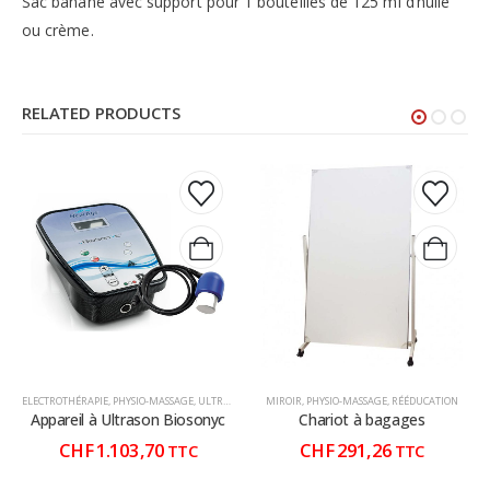
Sac banane avec support pour 1 bouteilles de 125 ml d’huile
ou crème.
RELATED PRODUCTS
ELECTROTHÉRAPIE
,
PHYSIO-MASSAGE
,
ULTRASON
MIROIR
,
PHYSIO-MASSAGE
,
RÉÉDUCATION
Appareil à Ultrason Biosonyc
Chariot à bagages
CHF
1.103,70
CHF
291,26
TTC
TTC