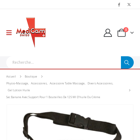
0
Accueil
Boutique
Physio-Massage
,
Accessoires
,
Accessoire Table Massage
,
Divers Accessoires
,
Gel Lotion Huile
Sac Banane Avec Support Pour 1 Bouteilles De 125 Ml D’huile Ou Crème