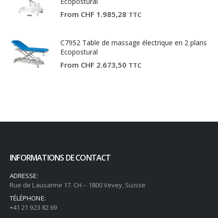
Ecopostural
From
CHF
1.985,28
TTC
C7952 Table de massage électrique en 2 plans
Ecopostural
From
CHF
2.673,50
TTC
INFORMATIONS DE CONTACT
ADRESSE:
Rue de Lausanne 17. CH – 1800 Vevey, Suisse
TÉLÉPHONE:
+41 21 923 82 69