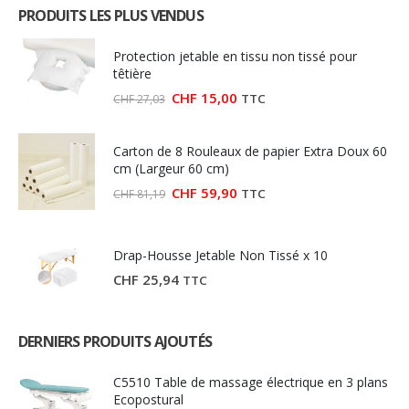
était :
est :
PRODUITS LES PLUS VENDUS
CHF 76,31.
CHF 56,99.
Protection jetable en tissu non tissé pour
têtière
Le
Le
CHF
15,00
TTC
CHF
27,03
prix
prix
initial
actuel
était :
est :
Carton de 8 Rouleaux de papier Extra Doux 60
CHF 27,03.
CHF 15,00.
cm (Largeur 60 cm)
Le
Le
CHF
59,90
TTC
CHF
81,19
prix
prix
initial
actuel
était :
est :
CHF 81,19.
CHF 59,90.
Drap-Housse Jetable Non Tissé x 10
CHF
25,94
TTC
DERNIERS PRODUITS AJOUTÉS
C5510 Table de massage électrique en 3 plans
Ecopostural