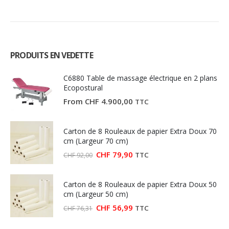
PRODUITS EN VEDETTE
C6880 Table de massage électrique en 2 plans
Ecopostural
From
CHF
4.900,00
TTC
Carton de 8 Rouleaux de papier Extra Doux 70
cm (Largeur 70 cm)
Le
Le
CHF
79,90
TTC
CHF
92,00
prix
prix
initial
actuel
était :
est :
Carton de 8 Rouleaux de papier Extra Doux 50
CHF 92,00.
CHF 79,90.
cm (Largeur 50 cm)
Le
Le
CHF
56,99
TTC
CHF
76,31
prix
prix
initial
actuel