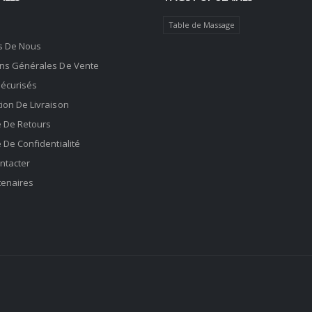
Table de Massage
s De Nous
ons Générales De Vente
Sécurisés
ion De Livraison
e De Retours
e De Confidentialité
ntacter
tenaires