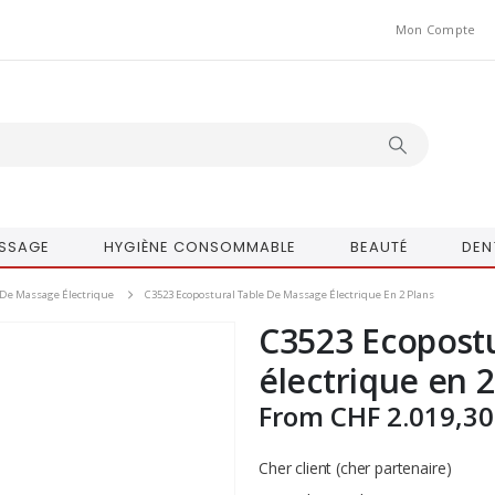
Mon Compte
SSAGE
HYGIÈNE CONSOMMABLE
BEAUTÉ
DEN
 De Massage Électrique
C3523 Ecopostural Table De Massage Électrique En 2 Plans
C3523 Ecopostu
électrique en 2
From
CHF
2.019,30
Cher client (cher partenaire)