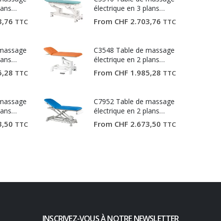
lans
électrique en 3 plans
Ecopostural
3,76
From
CHF
2.703,76
TTC
TTC
 massage
C3548 Table de massage
lans
électrique en 2 plans
Ecopostural
5,28
From
CHF
1.985,28
TTC
TTC
 massage
C7952 Table de massage
lans
électrique en 2 plans
Ecopostural
3,50
From
CHF
2.673,50
TTC
TTC
INSCRIVEZ-VOUS À NOTRE NEWSLETTER