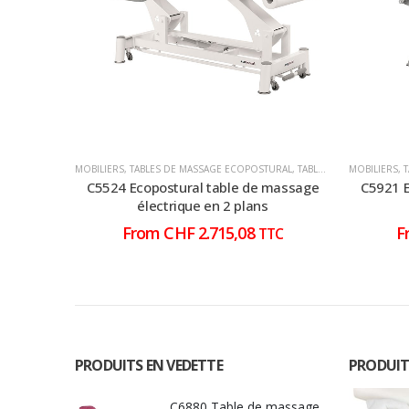
MOBILIERS
,
TABLES DE MASSAGE ECOPOSTURAL
,
TABLES DE MASSAGE ÉLECTRIQUE
MOBILIERS
,
C5524 Ecopostural table de massage
C5921 E
électrique en 2 plans
From
CHF
2.715,08
F
TTC
PRODUITS EN VEDETTE
PRODUIT
C6880 Table de massage