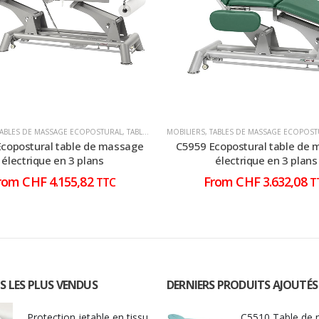
TABLES DE MASSAGE ECOPOSTURAL
,
TABLES DE MASSAGE ÉLECTRIQUE
MOBILIERS
,
TABLES DE MASSAGE ECOPOST
copostural table de massage
C5959 Ecopostural table de
électrique en 3 plans
électrique en 3 plans
rom
CHF
4.155,82
From
CHF
3.632,08
TTC
T
S LES PLUS VENDUS
DERNIERS PRODUITS AJOUTÉS
Protection jetable en tissu
C5510 Table de