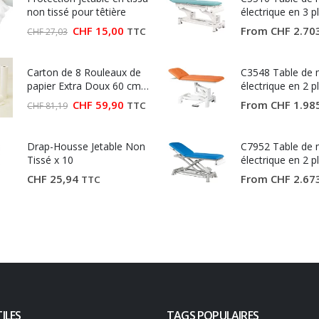
non tissé pour têtière
électrique en 3 p
Ecopostural
Le
Le
CHF
15,00
From
CHF
2.70
TTC
CHF
27,03
prix
prix
initial
actuel
était :
est :
Carton de 8 Rouleaux de
CHF 27,03.
CHF 15,00.
C3548 Table de
papier Extra Doux 60 cm
électrique en 2 p
(Largeur 60 cm)
Ecopostural
Le
Le
CHF
59,90
From
CHF
1.98
TTC
CHF
81,19
prix
prix
initial
actuel
était :
est :
Drap-Housse Jetable Non
CHF 81,19.
CHF 59,90.
C7952 Table de
Tissé x 10
électrique en 2 p
Ecopostural
CHF
25,94
From
CHF
2.67
TTC
ILES
TAGS POPULAIRES