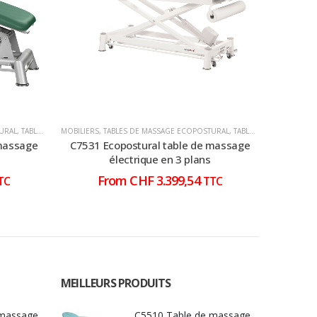
URAL
,
TABLES DE MASSAGE ÉLECTRIQUE
MOBILIERS
,
TABLES DE MASSAGE ECOPOSTURAL
,
TABLES DE MASSAGE ÉLECTRIQUE
MOBILIERS
,
 massage
C7531 Ecopostural table de massage
C7590 
électrique en 3 plans
From
CHF
3.399,54
TC
TTC
MEILLEURS PRODUITS
 massage
C5510 Table de massage