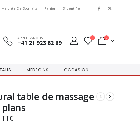
Ma Liste De Souhaits
Panier
S'identifier
APPELEZ-NOUS
0
0
+41 21 923 82 69
TALIS
MÉDECINS
OCCASION
ral table de massage
 plans
TTC