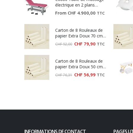
électrique en 2 plans
Ecopostural
From
CHF
4.900,00
TTC
Carton de 8 Rouleaux de
papier Extra Doux 70 cm
(Largeur 70 cm)
Le
Le
CHF
79,90
TTC
CHF
92,00
prix
prix
initial
actuel
était :
est :
Carton de 8 Rouleaux de
CHF 92,00.
CHF 79,90.
papier Extra Doux 50 cm
(Largeur 50 cm)
Le
Le
CHF
56,99
TTC
CHF
76,31
prix
prix
initial
actuel
était :
est :
CHF 76,31.
CHF 56,99.
INFORMATIONS DE CONTACT
PAGES UT