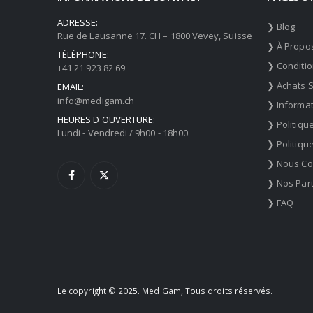
ADRESSE:
❯ Blog
Rue de Lausanne 17. CH – 1800 Vevey, Suisse
❯ À Propo
TÉLÉPHONE:
❯ Conditi
+41 21 923 82 69
❯ Achats 
EMAIL:
info@medigam.ch
❯ Informat
HEURES D'OUVERTURE:
❯ Politiqu
Lundi - Vendredi / 9h00 - 18h00
❯ Politiqu
❯ Nous Co
❯ Nos Par
❯ FAQ
Le copyright © 2025. MediGam, Tous droits réservés.