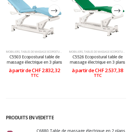
a
a
a
a
plusieurs
plusieurs
plusieurs
plusieurs
variations.
variations.
variations.
variations.
Les
Les
Les
Les
options
options
options
options
peuvent
peuvent
peuvent
peuvent
être
être
être
être
choisies
choisies
choisies
choisies
MOBILIERS
,
TABLES DE MASSAGE ECOPOSTURAL
,
TABLES DE MASSAGE ÉLECTRIQUE
MOBILIERS
,
TABLES DE MASSAGE ECOPOSTURAL
,
T
sur
sur
sur
sur
C5503 Ecopostural table de
C5526 Ecopostural table de
la
la
la
la
massage électrique en 3 plans
massage électrique en 3 plans
page
page
page
page
à partir de
CHF
2.832,32
à partir de
CHF
2.537,38
du
du
du
du
TTC
TTC
produit
produit
produit
produit
PRODUITS EN VEDETTE
C6880 Table de massage électrique en 2 plans