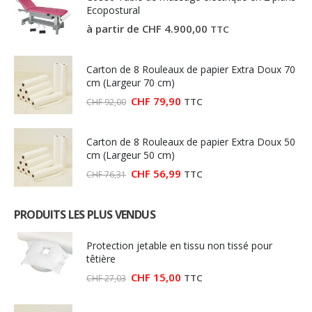
Ecopostural
à partir de
CHF
4.900,00
TTC
Carton de 8 Rouleaux de papier Extra Doux 70
cm (Largeur 70 cm)
Le
Le
CHF
79,90
TTC
CHF
92,00
prix
prix
initial
actuel
était :
est :
Carton de 8 Rouleaux de papier Extra Doux 50
CHF 92,00.
CHF 79,90.
cm (Largeur 50 cm)
Le
Le
CHF
56,99
TTC
CHF
76,31
prix
prix
initial
actuel
était :
est :
PRODUITS LES PLUS VENDUS
CHF 76,31.
CHF 56,99.
Protection jetable en tissu non tissé pour
têtière
Le
Le
CHF
15,00
TTC
CHF
27,03
prix
prix
initial
actuel
était :
est :