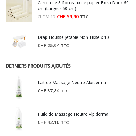
Carton de 8 Rouleaux de papier Extra Doux 60
CHF 27,03.
CHF 15,00.
cm (Largeur 60 cm)
Le
Le
CHF
59,90
TTC
CHF
81,19
prix
prix
initial
actuel
était :
est :
CHF 81,19.
CHF 59,90.
Drap-Housse Jetable Non Tissé x 10
CHF
25,94
TTC
DERNIERS PRODUITS AJOUTÉS
Lait de Massage Neutre Alpiderma
CHF
37,84
TTC
Huile de Massage Neutre Alpiderma
CHF
42,16
TTC