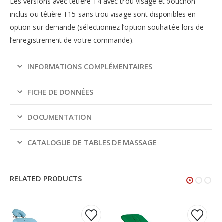
Les versions avec têtière T4 avec trou visage et bouchon
inclus ou têtière T15 sans trou visage sont disponibles en
option sur demande (sélectionnez l’option souhaitée lors de
l’enregistrement de votre commande).
INFORMATIONS COMPLÉMENTAIRES
FICHE DE DONNÉES
DOCUMENTATION
CATALOGUE DE TABLES DE MASSAGE
RELATED PRODUCTS
Ce
Ce
Ce
Ce
produit
produit
produit
produit