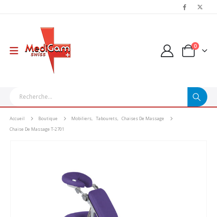
0
Accueil
Boutique
Mobiliers
,
Tabourets
,
Chaises De Massage
Chaise De Massage T-2701