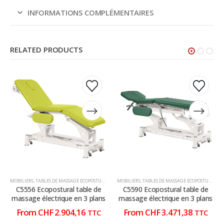
INFORMATIONS COMPLÉMENTAIRES
RELATED PRODUCTS
Ce
Ce
Ce
Ce
produit
produit
produit
produit
a
a
a
a
plusieurs
plusieurs
plusieurs
plusieurs
variations.
variations.
variations.
variations.
Les
Les
Les
Les
options
options
options
options
peuvent
peuvent
peuvent
peuvent
être
être
être
être
choisies
choisies
choisies
choisies
MOBILIERS
,
TABLES DE MASSAGE ECOPOSTURAL
,
TABLES DE MASSAGE ÉLECTRIQUE
MOBILIERS
,
TABLES DE MASSAGE ECOPOSTURAL
,
T
sur
sur
sur
sur
C5556 Ecopostural table de
C5590 Ecopostural table de
la
la
la
la
massage électrique en 3 plans
massage électrique en 3 plans
page
page
page
page
From
CHF
2.904,16
From
CHF
3.471,38
TTC
TTC
du
du
du
du