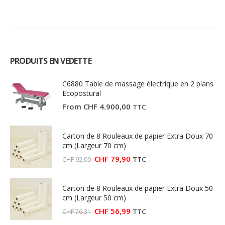
produit
produit
produit
produit
PRODUITS EN VEDETTE
C6880 Table de massage électrique en 2 plans
Ecopostural
From
CHF
4.900,00
TTC
Carton de 8 Rouleaux de papier Extra Doux 70
cm (Largeur 70 cm)
Le
Le
CHF
79,90
TTC
CHF
92,00
prix
prix
initial
actuel
était :
est :
Carton de 8 Rouleaux de papier Extra Doux 50
CHF 92,00.
CHF 79,90.
cm (Largeur 50 cm)
Le
Le
CHF
56,99
TTC
CHF
76,31
prix
prix