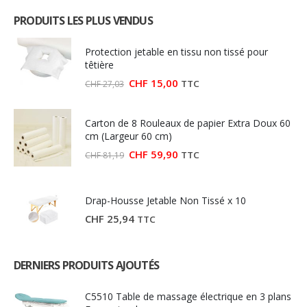
initial
actuel
était :
est :
PRODUITS LES PLUS VENDUS
CHF 76,31.
CHF 56,99.
Protection jetable en tissu non tissé pour
têtière
Le
Le
CHF
15,00
TTC
CHF
27,03
prix
prix
initial
actuel
était :
est :
Carton de 8 Rouleaux de papier Extra Doux 60
CHF 27,03.
CHF 15,00.
cm (Largeur 60 cm)
Le
Le
CHF
59,90
TTC
CHF
81,19
prix
prix
initial
actuel
était :
est :
CHF 81,19.
CHF 59,90.
Drap-Housse Jetable Non Tissé x 10
CHF
25,94
TTC
DERNIERS PRODUITS AJOUTÉS
C5510 Table de massage électrique en 3 plans