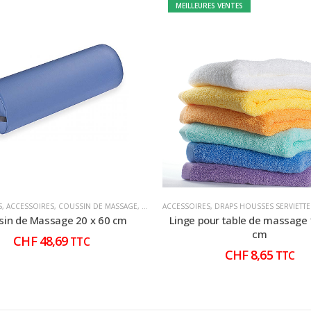
MEILLEURES VENTES
S
,
ACCESSOIRES
,
COUSSIN DE MASSAGE
,
COUSSINS DE TABLE
ACCESSOIRES
,
,
DRAPS HOUSSES SERVIETTE
COUSSINS POUR TABLE DE
sin de Massage 20 x 60 cm
Linge pour table de massage 
cm
CHF
48,69
TTC
CHF
8,65
TTC