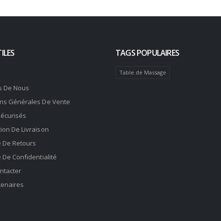
ILES
TAGS POPULAIRES
Table de Massage
s De Nous
ons Générales De Vente
Sécurisés
ion De Livraison
e De Retours
e De Confidentialité
ntacter
tenaires