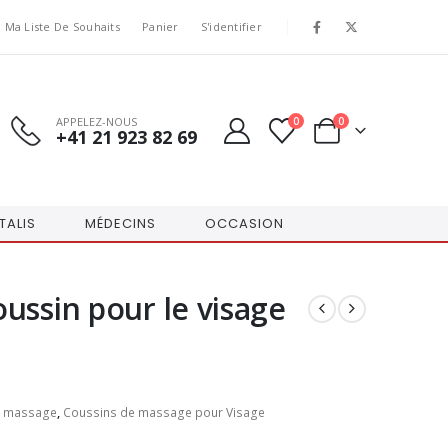
Ma Liste De Souhaits
Panier
S'identifier
APPELEZ-NOUS
0
0
+41 21 923 82 69
TALIS
MÉDECINS
OCCASION
ussin pour le visage
e massage
,
Coussins de massage pour Visage