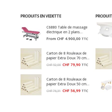
PRODUITS EN VEDETTE
PRODUIT
C6880 Table de massage
électrique en 2 plans
Ecopostural
From
CHF
4.900,00
TTC
Carton de 8 Rouleaux de
papier Extra Doux 70 cm
(Largeur 70 cm)
Le
Le
CHF
79,90
TTC
CHF
92,00
prix
prix
initial
actuel
était :
est :
Carton de 8 Rouleaux de
CHF 92,00.
CHF 79,90.
papier Extra Doux 50 cm
(Largeur 50 cm)
Le
Le
CHF
56,99
TTC
CHF
76,31
prix
prix
initial
actuel
était :
est :
CHF 76,31.
CHF 56,99.