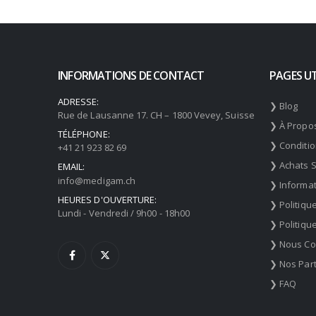
INFORMATIONS DE CONTACT
PAGES UT
ADRESSE:
❯ Blog
Rue de Lausanne 17. CH – 1800 Vevey, Suisse
❯ À Propo
TÉLÉPHONE:
❯ Conditi
+41 21 923 82 69
❯ Achats 
EMAIL:
info@medigam.ch
❯ Informat
HEURES D'OUVERTURE:
❯ Politiqu
Lundi - Vendredi / 9h00 - 18h00
❯ Politiqu
❯ Nous Co
❯ Nos Par
❯ FAQ