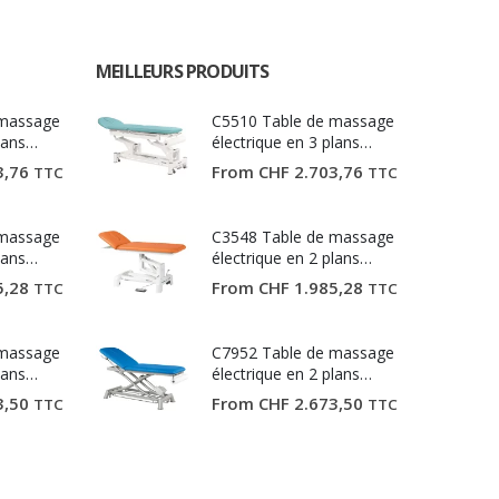
MEILLEURS PRODUITS
 massage
C5510 Table de massage
lans
électrique en 3 plans
Ecopostural
3,76
From
CHF
2.703,76
TTC
TTC
 massage
C3548 Table de massage
lans
électrique en 2 plans
Ecopostural
5,28
From
CHF
1.985,28
TTC
TTC
 massage
C7952 Table de massage
lans
électrique en 2 plans
Ecopostural
3,50
From
CHF
2.673,50
TTC
TTC