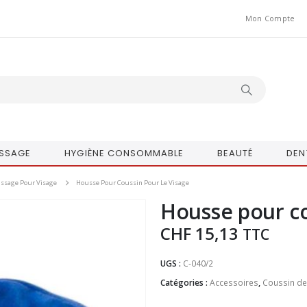
Mon Compte
SSAGE
HYGIÈNE CONSOMMABLE
BEAUTÉ
DEN
ssage Pour Visage
Housse Pour Coussin Pour Le Visage
Housse pour co
CHF
15,13
TTC
UGS :
C-040/2
Catégories :
Accessoires
,
Coussin d