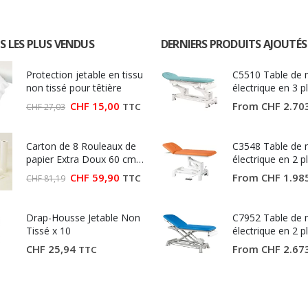
S LES PLUS VENDUS
DERNIERS PRODUITS AJOUTÉS
Protection jetable en tissu
C5510 Table de
non tissé pour têtière
électrique en 3 p
Ecopostural
Le
Le
CHF
15,00
From
CHF
2.70
TTC
CHF
27,03
prix
prix
initial
actuel
était :
est :
Carton de 8 Rouleaux de
CHF 27,03.
CHF 15,00.
C3548 Table de
papier Extra Doux 60 cm
électrique en 2 p
(Largeur 60 cm)
Ecopostural
Le
Le
CHF
59,90
From
CHF
1.98
TTC
CHF
81,19
prix
prix
initial
actuel
était :
est :
Drap-Housse Jetable Non
CHF 81,19.
CHF 59,90.
C7952 Table de
Tissé x 10
électrique en 2 p
Ecopostural
CHF
25,94
From
CHF
2.67
TTC