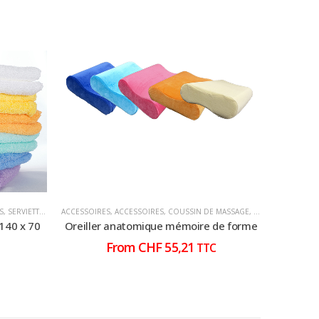
S
 MASSAGE
,
SERVIETTES ET LINGES
,
MÉDECINS
ACCESSOIRES
,
ACCESSOIRES
,
COUSSIN DE MASSAGE
,
MÉDECINS
ACCESSOIRE
,
OREIL
140 x 70
Oreiller anatomique mémoire de forme
Porte-
From
CHF
55,21
TTC