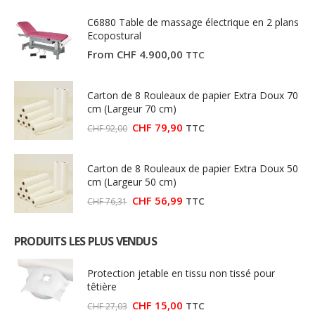
C6880 Table de massage électrique en 2 plans
Ecopostural
From
CHF
4.900,00
TTC
Carton de 8 Rouleaux de papier Extra Doux 70
cm (Largeur 70 cm)
Le
Le
CHF
79,90
TTC
CHF
92,00
prix
prix
initial
actuel
était :
est :
Carton de 8 Rouleaux de papier Extra Doux 50
CHF 92,00.
CHF 79,90.
cm (Largeur 50 cm)
Le
Le
CHF
56,99
TTC
CHF
76,31
prix
prix
initial
actuel
était :
est :
PRODUITS LES PLUS VENDUS
CHF 76,31.
CHF 56,99.
Protection jetable en tissu non tissé pour
têtière
Le
Le
CHF
15,00
TTC
CHF
27,03
prix
prix