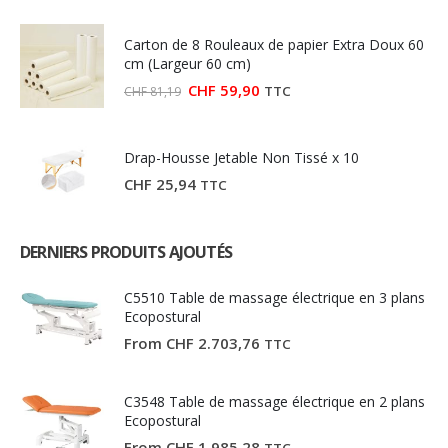
initial
actuel
était :
est :
Carton de 8 Rouleaux de papier Extra Doux 60
CHF 27,03.
CHF 15,00.
cm (Largeur 60 cm)
Le
Le
CHF
59,90
TTC
CHF
81,19
prix
prix
initial
actuel
était :
est :
CHF 81,19.
CHF 59,90.
Drap-Housse Jetable Non Tissé x 10
CHF
25,94
TTC
DERNIERS PRODUITS AJOUTÉS
C5510 Table de massage électrique en 3 plans
Ecopostural
From
CHF
2.703,76
TTC
C3548 Table de massage électrique en 2 plans
Ecopostural
From
CHF
1.985,28
TTC