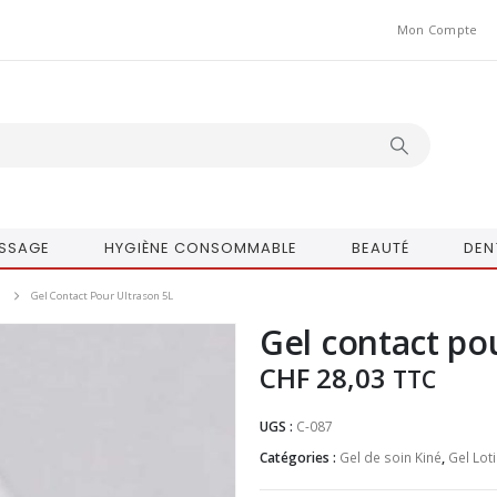
Mon Compte
SSAGE
HYGIÈNE CONSOMMABLE
BEAUTÉ
DEN
Gel Contact Pour Ultrason 5L
Gel contact po
CHF
28,03
TTC
UGS :
C-087
Catégories :
Gel de soin Kiné
,
Gel Lot