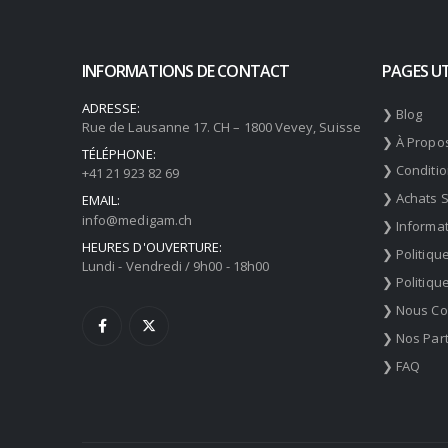
INFORMATIONS DE CONTACT
PAGES UT
ADRESSE:
❯ Blog
Rue de Lausanne 17. CH – 1800 Vevey, Suisse
❯ À Propo
TÉLÉPHONE:
❯ Conditi
+41 21 923 82 69
❯ Achats 
EMAIL:
info@medigam.ch
❯ Informat
HEURES D'OUVERTURE:
❯ Politiqu
Lundi - Vendredi / 9h00 - 18h00
❯ Politiqu
❯ Nous Co
❯ Nos Par
❯ FAQ