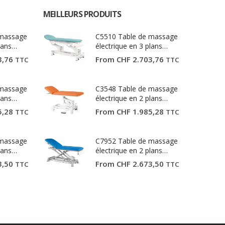
MEILLEURS PRODUITS
 massage
C5510 Table de massage
lans
électrique en 3 plans
Ecopostural
3,76
From
CHF
2.703,76
TTC
TTC
 massage
C3548 Table de massage
lans
électrique en 2 plans
Ecopostural
5,28
From
CHF
1.985,28
TTC
TTC
 massage
C7952 Table de massage
lans
électrique en 2 plans
Ecopostural
3,50
From
CHF
2.673,50
TTC
TTC