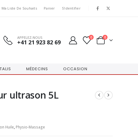
Ma Liste De Souhaits
Panier
S'identifier
APPELEZ-NOUS
0
0
+41 21 923 82 69
TALIS
MÉDECINS
OCCASION
ur ultrason 5L
ion Huile
,
Physio-Massage