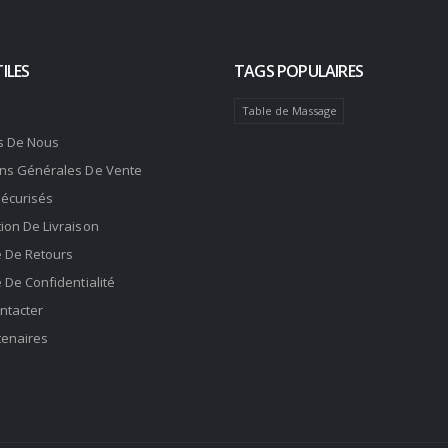
ILES
TAGS POPULAIRES
Table de Massage
s De Nous
ons Générales De Vente
Sécurisés
ion De Livraison
e De Retours
e De Confidentialité
ntacter
tenaires