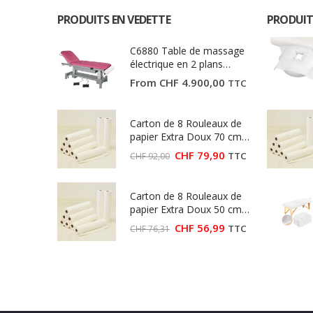
PRODUITS EN VEDETTE
PRODUIT
C6880 Table de massage
électrique en 2 plans
Ecopostural
From
CHF
4.900,00
TTC
Carton de 8 Rouleaux de
papier Extra Doux 70 cm
(Largeur 70 cm)
Le
Le
CHF
79,90
TTC
CHF
92,00
prix
prix
initial
actuel
était :
est :
Carton de 8 Rouleaux de
CHF 92,00.
CHF 79,90.
papier Extra Doux 50 cm
(Largeur 50 cm)
Le
Le
CHF
56,99
TTC
CHF
76,31
prix
prix
initial
actuel
était :
est :
CHF 76,31.
CHF 56,99.