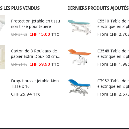
S LES PLUS VENDUS
DERNIERS PRODUITS AJOUTÉS
Protection jetable en tissu
C5510 Table de
non tissé pour têtière
électrique en 3 p
Ecopostural
Le
Le
CHF
15,00
From
CHF
2.70
TTC
CHF
27,03
prix
prix
initial
actuel
était :
est :
Carton de 8 Rouleaux de
CHF 27,03.
CHF 15,00.
C3548 Table de
papier Extra Doux 60 cm
électrique en 2 p
(Largeur 60 cm)
Ecopostural
Le
Le
CHF
59,90
From
CHF
1.98
TTC
CHF
81,19
prix
prix
initial
actuel
était :
est :
Drap-Housse Jetable Non
CHF 81,19.
CHF 59,90.
C7952 Table de
Tissé x 10
électrique en 2 p
Ecopostural
CHF
25,94
From
CHF
2.67
TTC