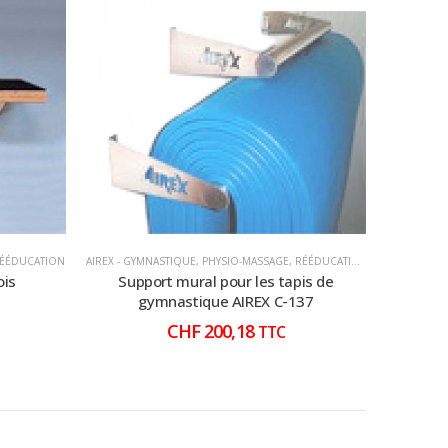
ÉÉDUCATION
AIREX - GYMNASTIQUE
,
PHYSIO-MASSAGE
,
RÉÉDUCATION
AIREX - GY
ois
Support mural pour les tapis de
Tapis d
gymnastique AIREX C-137
CHF
200,18
TTC